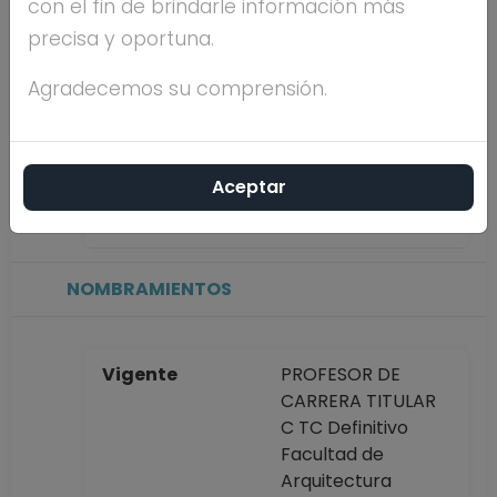
con el fin de brindarle información más
precisa y oportuna.
Máximo nivel de
DOCTORADO
estudios
Agradecemos su comprensión.
Antigüedad
63 años
Aceptar
académica en la
UNAM
NOMBRAMIENTOS
Vigente
PROFESOR DE
CARRERA TITULAR
C TC Definitivo
Facultad de
Arquitectura