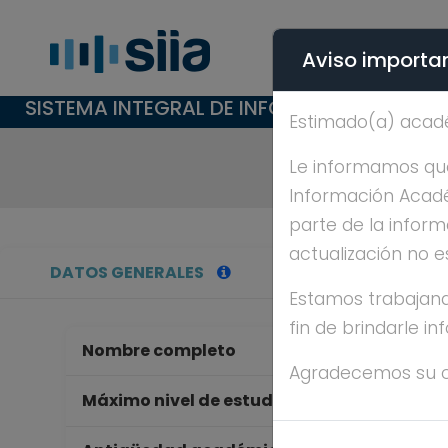
Aviso importan
SISTEMA INTEGRAL DE INFORMACIÓN ACAD
Estimado(a) acad
Le informamos que 
Información Académ
parte de la inform
actualización no e
DATOS GENERALES
Estamos trabajand
fin de brindarle i
Nombre completo
FE
Agradecemos su 
LI
Máximo nivel de estudios