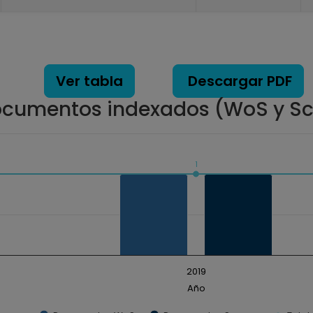
Ver tabla
Descargar PDF
cumentos indexados (WoS y S
1
ados. Data ranges from 1 to 1.
2019
Año