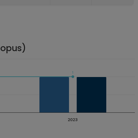
copus)
1
2023