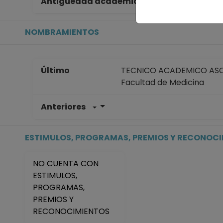
Antigüedad académica en la UNAM
43
NOMBRAMIENTOS
Último
TECNICO ACADEMICO ASOC
Facultad de Medicina
Anteriores
TECNICO ACADEMICO ASOC
Facultad de Medicina
Desde 16-10-2016 hasta 1
ESTIMULOS, PROGRAMAS, PREMIOS Y RECONOC
TECNICO ACADEMICO ASOC
Facultad de Medicina
NO CUENTA CON
Desde 01-01-2008 (fecha in
ESTIMULOS,
PROGRAMAS,
PREMIOS Y
RECONOCIMIENTOS