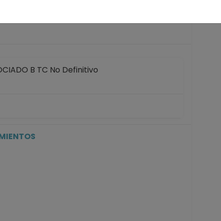
 años
IADO B TC No Definitivo
IADO B TC No Definitivo
5-01-2023
IMIENTOS
IADO A TC No Definitivo
icial de registros en el SIIA) hasta 15-10-2016