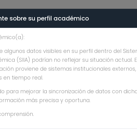
te sobre su perfil académico
ÉMICA - PÚBLICO
émico(a):
FELIPE FLORES MORONE
algunos datos visibles en su perfil dentro del Siste
ica (SIIA) podrían no reflejar su situación actual. 
ación proviene de sistemas institucionales externos
s en tiempo real.
o para mejorar la sincronización de datos con dicha
nformación más precisa y oportuna.
LIPE FLORES MORONES
comprensión.
CENCIATURA