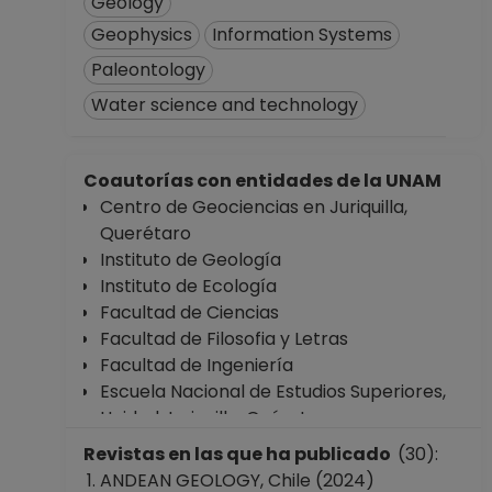
Geology
Geophysics
Information Systems
Paleontology
Water science and technology
Coautorías con entidades de la UNAM
Centro de Geociencias en Juriquilla,
Querétaro
Instituto de Geología
Instituto de Ecología
Facultad de Ciencias
Facultad de Filosofia y Letras
Facultad de Ingeniería
Escuela Nacional de Estudios Superiores,
Unidad Juriquilla, Quéretaro
Escuela Nacional Preparatoria Plantel 5
Revistas en las que ha publicado
(30):
"José Vasconcelos"
ANDEAN GEOLOGY, Chile (2024)