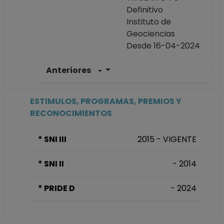
Definitivo
Instituto de
Geociencias
Desde 16-04-2024
Anteriores
INVESTIGADOR
TITULAR C TC
Definitivo
ESTIMULOS, PROGRAMAS, PREMIOS Y
Centro de
RECONOCIMIENTOS
Geociencias en
Juriquilla,
* SNI III
2015 - VIGENTE
Querétaro
Desde 01-08-2012
* SNI II
- 2014
hasta 15-04-2024
INVESTIGADOR
* PRIDE D
- 2024
TITULAR B TC
Definitivo
Centro de