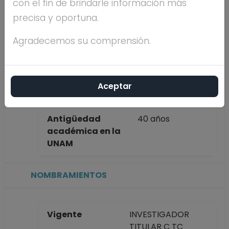
con el fin de brindarle información más
completo
FRANCISCO
precisa y oportuna.
NIETO
SAMANIEGO
Agradecemos su comprensión.
Máximo nivel de
DOCTORADO
estudios
Aceptar
Antigüedad
40 años
académica en la
UNAM
NOMBRAMIENTOS
Vigente
INVESTIGADOR
TITULAR C TC