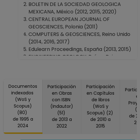
Coordinación de Estudios de Posgrado
BOLETIN DE LA SOCIEDAD GEOLOGICA
Dirección General de Asuntos del
MEXICANA, México (2012, 2015, 2020)
Personal Académico
CENTRAL EUROPEAN JOURNAL OF
GEOSCIENCES, Polonia (2011)
COMPUTERS & GEOSCIENCES, Reino Unido
(2014, 2016, 2017)
Edulearn Proceedings, España (2013, 2015)
ENGINEERING GEOLOGY, Países Bajos
(1998)
ENVIRONMENTAL EARTH SCIENCES,
Estados Unidos America (2019)
Documentos
Episodes, India (2024)
Participación
Participación
Partic
indexados
en Obras
en Capítulos
GEOLOGICA ACTA, España (2004, 2013)
e
(WoS y
con ISBN
de libros
GEOLOGICAL SOCIETY OF AMERICA
Proy
Scopus)
(Indautor)
(WoS y
BULLETIN, Estados Unidos America (1999,
(
(80)
(51)
Scopus) (2)
de 2016 a
2006)
de 1995 a
de 2013 a
de 2010 a
20
Geological Society of America Special
2024
2022
2015
Papers, Estados Unidos America (2007)
Geology, Estados Unidos America (1996,