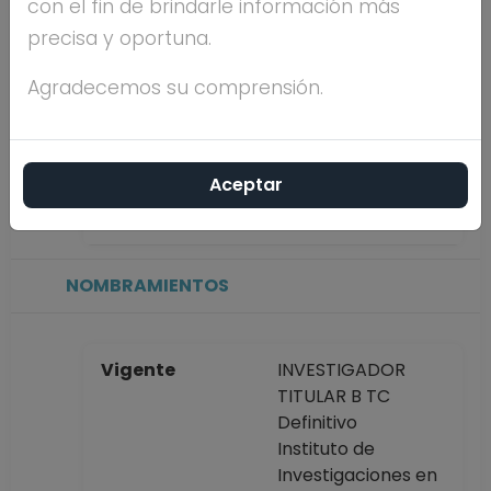
con el fin de brindarle información más
precisa y oportuna.
Máximo nivel de
POSDOCTORADO
estudios
Agradecemos su comprensión.
Antigüedad
34 años
Aceptar
académica en la
UNAM
NOMBRAMIENTOS
Vigente
INVESTIGADOR
TITULAR B TC
Definitivo
Instituto de
Investigaciones en