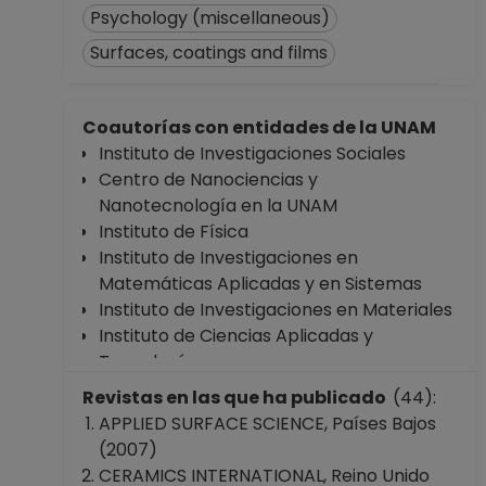
Psychology (miscellaneous)
Surfaces, coatings and films
Coautorías con entidades de la UNAM
Instituto de Investigaciones Sociales
Centro de Nanociencias y
Nanotecnología en la UNAM
Instituto de Física
Instituto de Investigaciones en
Matemáticas Aplicadas y en Sistemas
Instituto de Investigaciones en Materiales
Instituto de Ciencias Aplicadas y
Tecnología
Facultad de Ciencias
Revistas en las que ha publicado
(44):
Facultad de Ingeniería
APPLIED SURFACE SCIENCE, Países Bajos
Facultad de Medicina
(2007)
Facultad de Química
CERAMICS INTERNATIONAL, Reino Unido