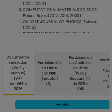
(2021, 2024)
COMPUTATIONAL MATERIALS SCIENCE,
Países Bajos (2012, 2014, 2023)
CHINESE JOURNAL OF PHYSICS, Taiwan
(2025)
EUROPEAN PHYSICAL JOURNAL B, Estados
Unidos America (2019, 2020, 2022)
EUROPEAN PHYSICAL JOURNAL D, Estados
Unidos America (2015)
Documentos
Ferroelectrics, Reino Unido (2006)
Participación
Partic
indexados
Participación
en Capítulos
FRONTIERS IN PSYCHOLOGY, Suiza (2023)
e
(WoS y
en Obras
de libros
HIGH PRESSURE RESEARCH, Reino Unido
Proy
Scopus)
con ISBN
(WoS y
(2002)
(
(94)
(Indautor)
Scopus) (1)
de 2018 a
HYPERFINE INTERACTIONS, Países Bajos
de 1994 a
(0)
de 2015 a
20
(2006)
2026
2015
IEEE TRANSACTIONS ON MAGNETICS,
Estados Unidos America (2021)
INDUSTRIAL & ENGINEERING CHEMISTRY
Ver tabla
RESEARCH, Estados Unidos America