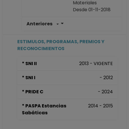
Materiales
Desde 01-11-2018
Anteriores
INVESTIGADOR
TITULAR A TC
Definitivo
ESTIMULOS, PROGRAMAS, PREMIOS Y
Instituto de
RECONOCIMIENTOS
Investigaciones en
Materiales
* SNI II
2013 - VIGENTE
Desde 16-07-2008
hasta 30-10-2018
* SNI I
- 2012
INVESTIGADOR
TITULAR A TC No
* PRIDE C
- 2024
Definitivo
Instituto de
* PASPA Estancias
2014 - 2015
Investigaciones en
Sabáticas
Materiales
Desde 01-01-2008
(fecha inicial de