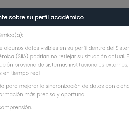
te sobre su perfil académico
ÉMICA - PÚBLICO
émico(a):
. TERESA MUÑOZ GAR
algunos datos visibles en su perfil dentro del Siste
ica (SIIA) podrían no reflejar su situación actual. 
ación proviene de sistemas institucionales externos
s en tiempo real.
o para mejorar la sincronización de datos con dicha
. TERESA MUÑOZ GARCIA
nformación más precisa y oportuna.
comprensión.
OCTORADO
 años