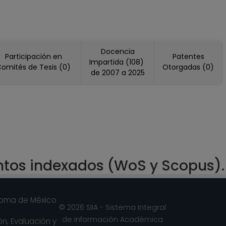
Docencia
Participación en
Patentes
Impartida (108)
omités de Tesis (0)
Otorgadas (0)
de 2007 a 2025
ntos indexados (WoS y Scopus).
noma de México
© 2026 SIIA - Sistema Integral
de Información Académica
n, Evaluación y