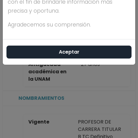
con el fin de brindarle información más
completo
GUTIERREZ
precisa y oportuna.
CIRLOS MADRID
Agradecemos su comprensión.
Máximo nivel de
DOCTORADO
estudios
Aceptar
Antigüedad
27 años
académica en
la UNAM
NOMBRAMIENTOS
Vigente
PROFESOR DE
CARRERA TITULAR
B TC Definitivo