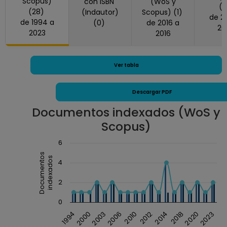
Scopus)
con ISBN
(WoS y
(2012, 2022)
(
(28)
(Indautor)
Scopus) (1)
de 2018 a
JOURNAL OF BIOLOGICAL CHEMISTRY,
de 1994 a
(0)
de 2016 a
20
Estados Unidos America (1994, 2000, 2002,
2023
2016
2004)
JOURNAL OF CANCER, Australia (2018)
JOURNAL OF IMMUNOLOGY, Estados
Ver tabla
Unidos America (2014)
Life Science Alliance, Estados Unidos
Descargar PDF
America (2023)
Documentos indexados (WoS y
MEDIATORS OF INFLAMMATION, Estados
Scopus)
Unidos America (2019, 2020)
MOLECULAR GENETICS AND GENOMICS,
Chart
6
Alemania (2003)
Documentos
Combination chart with 3 data series.
indexados
4
PHOTOSYNTHESIS RESEARCH, Países Bajos
The chart has 1 X axis displaying Año.
(2007, 2010, 2012)
2
The chart has 1 Y axis displaying Documentos ind
Photosynthetica, Países Bajos (2018)
TOXICOLOGIC PATHOLOGY, Estados
0
Unidos America (2013)
2000
2010
2018
1994
2006
2014
2023
2003
2012
2020
TOXICOLOGY LETTERS, Irlanda (2011)