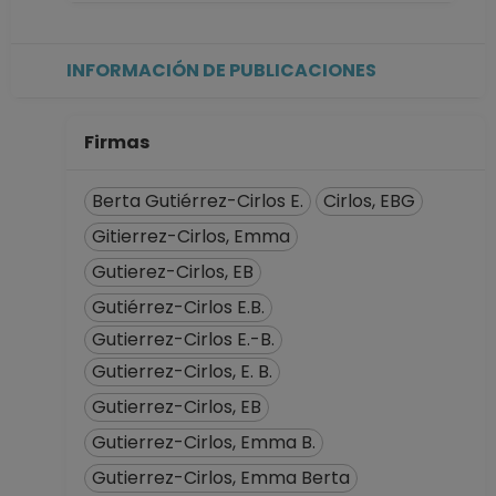
"Iztacala"
Desde 16-11-2011
hasta 30-06-2017
INFORMACIÓN DE PUBLICACIONES
PROFESOR DE
CARRERA TITULAR
A TC No Definitivo
Firmas
Facultad de
Estudios Superiores
Berta Gutiérrez-Cirlos E.
Cirlos, EBG
"Iztacala"
Gitierrez-Cirlos, Emma
Desde 01-01-2008
(fecha inicial de
Gutierez-Cirlos, EB
registros en el SIIA)
Gutiérrez-Cirlos E.B.
hasta 15-11-2011
Gutierrez-Cirlos E.-B.
Gutierrez-Cirlos, E. B.
Gutierrez-Cirlos, EB
Gutierrez-Cirlos, Emma B.
Gutierrez-Cirlos, Emma Berta