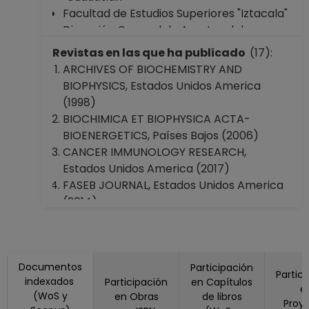
Facultad de Estudios Superiores "Iztacala"
Dirección General de Asuntos del
Personal Académico
Revistas en las que ha publicado
(17):
ARCHIVES OF BIOCHEMISTRY AND
BIOPHYSICS, Estados Unidos America
(1998)
BIOCHIMICA ET BIOPHYSICA ACTA-
BIOENERGETICS, Países Bajos (2006)
CANCER IMMUNOLOGY RESEARCH,
Estados Unidos America (2017)
FASEB JOURNAL, Estados Unidos America
(2014)
INTERNATIONAL JOURNAL OF BIOLOGICAL
SCIENCES, Australia (2014)
INTERNATIONAL JOURNAL OF MOLECULAR
Documentos
SCIENCES, Suiza (2020, 2023)
Participación
Partic
indexados
Participación
en Capítulos
JOURNAL OF BIOENERGETICS AND
e
(WoS y
en Obras
de libros
BIOMEMBRANES, Estados Unidos America
Proy