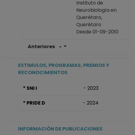
Instituto de
Neurobiología en
Querétaro,
Querétaro
Desde 01-09-2010
Anteriores
TECNICO
ACADEMICO
TITULAR B TC
ESTIMULOS, PROGRAMAS, PREMIOS Y
Definitivo
RECONOCIMIENTOS
Instituto de
Neurobiología en
* SNI I
- 2023
Querétaro,
Querétaro
* PRIDE D
- 2024
Desde 16-02-2008
hasta 31-08-2010
PROFESOR
ASIGNATURA A TP
INFORMACIÓN DE PUBLICACIONES
No Definitivo