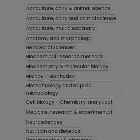
Definitivo
Agriculture, dairy & animal science
Instituto de
Neurobiología en
Agriculture, dairy and animal science
Querétaro,
Agriculture, multidisciplinary
Querétaro
Anatomy and morphology
Desde 01-01-2008
(fecha inicial de
Behavioral sciences
registros en el SIIA)
Biochemical research methods
hasta 15-02-2008
Biochemistry & molecular biology
Biology
Biophysics
Biotechnology and applied
microbiology
Cell biology
Chemistry, analytical
Medicine, research & experimental
Neurosciences
Nutrition and dietetics