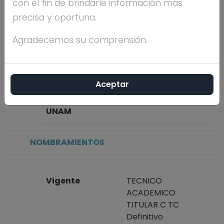
con el fin de brindarle información más
SALAS
precisa y oportuna.
Máximo nivel de
DOCTORADO
Agradecemos su comprensión.
estudios
Aceptar
Antigüedad
24 años
académica en la
UNAM
NOMBRAMIENTOS
Vigente
TECNICO
ACADEMICO
TITULAR C TC
Definitivo