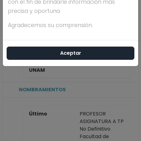
con el fin de brindarle información más
ESPER
precisa y oportuna.
Máximo nivel de
LICENCIATURA
Agradecemos su comprensión.
estudios
Aceptar
Antigüedad
20 años
académica en la
UNAM
NOMBRAMIENTOS
Último
PROFESOR
ASIGNATURA A TP
No Definitivo
Facultad de