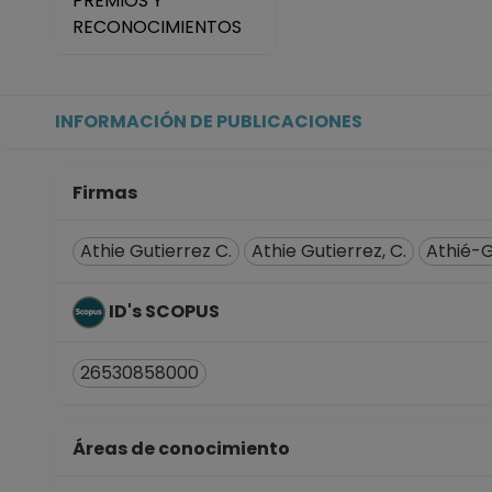
PREMIOS Y
Desde 01-01-2008 (fecha in
RECONOCIMIENTOS
INFORMACIÓN DE PUBLICACIONES
Firmas
Athie Gutierrez C.
Athie Gutierrez, C.
Athié-G
ID's SCOPUS
26530858000
Áreas de conocimiento