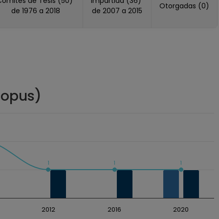
Comités de Tesis (50)
Impartida (36)
Otorgadas (0)
de 1976 a 2018
de 2007 a 2015
copus)
1
1
1
2012
2016
2020