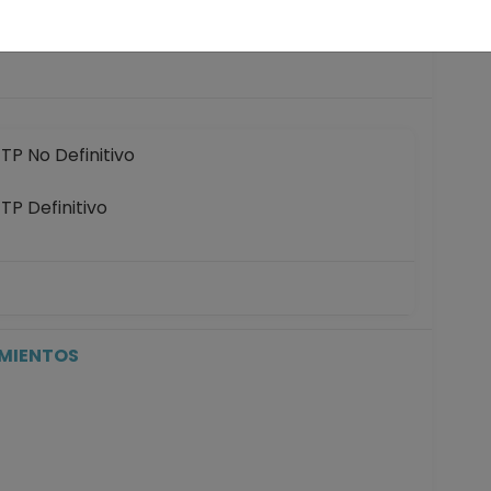
 años
P No Definitivo
P Definitivo
P No Definitivo
28-02-2019
IMIENTOS
P Definitivo
icial de registros en el SIIA) hasta 28-02-2019
P No Definitivo