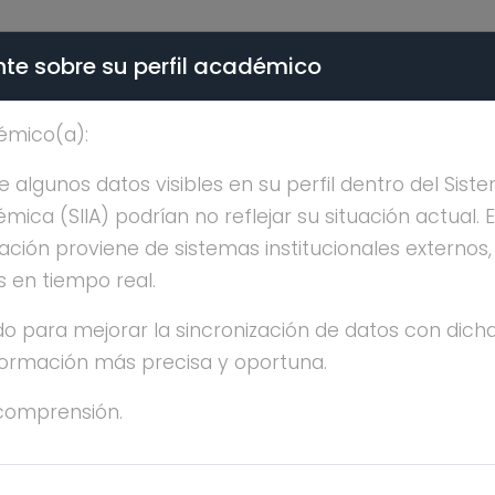
te sobre su perfil académico
ÉMICA - PÚBLICO
émico(a):
CESAR ATHIE GUTIERRE
algunos datos visibles en su perfil dentro del Siste
ica (SIIA) podrían no reflejar su situación actual. 
ación proviene de sistemas institucionales externos
s en tiempo real.
o para mejorar la sincronización de datos con dicha
nformación más precisa y oportuna.
SAR ATHIE GUTIERREZ
comprensión.
ESTRÍA