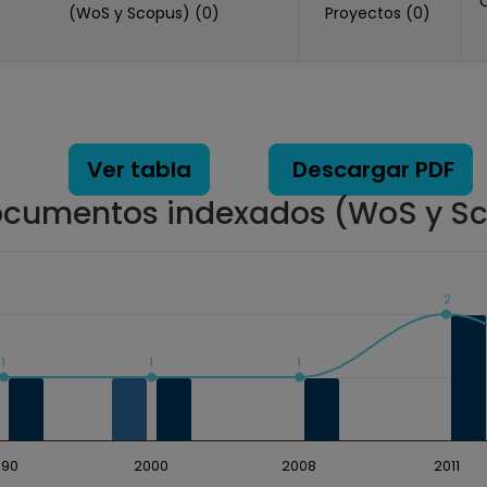
(WoS y Scopus) (0)
Proyectos (0)
Ver tabla
Descargar PDF
cumentos indexados (WoS y S
2
ados. Data ranges from 0 to 2.
1
1
1
990
2000
2008
2011