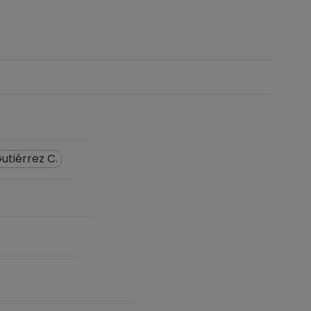
icial de registros en el SIIA) hasta 15-07-2015
utiérrez C.