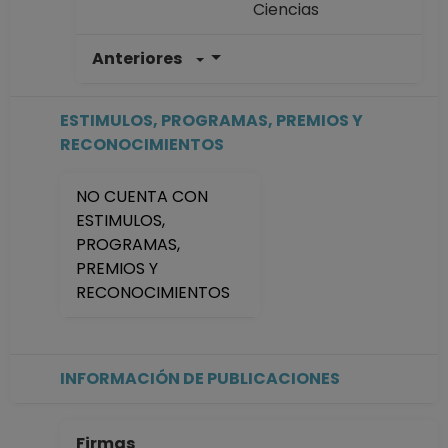
Ciencias
Anteriores
PROFESOR
ASIGNATURA B No
Definitivo
ESTIMULOS, PROGRAMAS, PREMIOS Y
Facultad de
RECONOCIMIENTOS
Ciencias
Desde 16-10-2024
NO CUENTA CON
hasta 15-03-2025
ESTIMULOS,
PROFESOR
PROGRAMAS,
ASIGNATURA B TP
PREMIOS Y
No Definitivo
RECONOCIMIENTOS
Facultad de
Ciencias
Desde 01-05-2023
hasta 15-10-2024
INFORMACIÓN DE PUBLICACIONES
PROFESOR
ASIGNATURA B TP
No Definitivo
Firmas