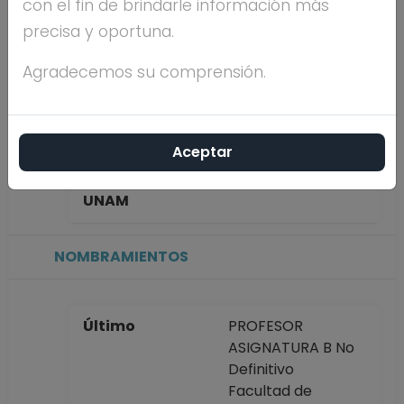
con el fin de brindarle información más
LULE
precisa y oportuna.
Máximo nivel de
MAESTRÍA
Agradecemos su comprensión.
estudios
Aceptar
Antigüedad
24 años
académica en la
UNAM
NOMBRAMIENTOS
Último
PROFESOR
ASIGNATURA B No
Definitivo
Facultad de