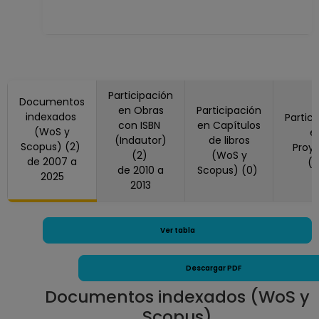
Desde 16-03-2019
hasta 15-09-2019
PROFESOR
ASIGNATURA B TP
No Definitivo
Facultad de
Participación
Documentos
Ciencias
en Obras
Participación
indexados
Partic
con ISBN
en Capítulos
Desde 01-12-2018
(WoS y
e
(Indautor)
de libros
hasta 15-03-2019
Scopus) (2)
Proy
(2)
(WoS y
PROFESOR
de 2007 a
(
de 2010 a
Scopus) (0)
2025
ASIGNATURA B TP
2013
No Definitivo
Facultad de
Ciencias
Ver tabla
Desde 16-08-2018
hasta 30-11-2018
Descargar PDF
PROFESOR
Documentos indexados (WoS y
ASIGNATURA B TP
Scopus)
No Definitivo