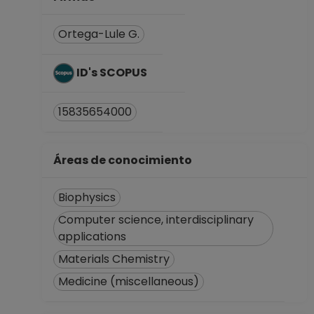
Facultad de
Ciencias
Ortega-Lule G.
Desde 16-04-2022
hasta 30-04-2023
ID's SCOPUS
PROFESOR
ASIGNATURA B TP
15835654000
No Definitivo
Facultad de
Ciencias
Áreas de conocimiento
Desde 01-12-2021
hasta 15-04-2022
Biophysics
PROFESOR
ASIGNATURA B TP
Computer science, interdisciplinary
No Definitivo
applications
Facultad de
Materials Chemistry
Ciencias
Medicine (miscellaneous)
Desde 01-04-2021
hasta 30-11-2021