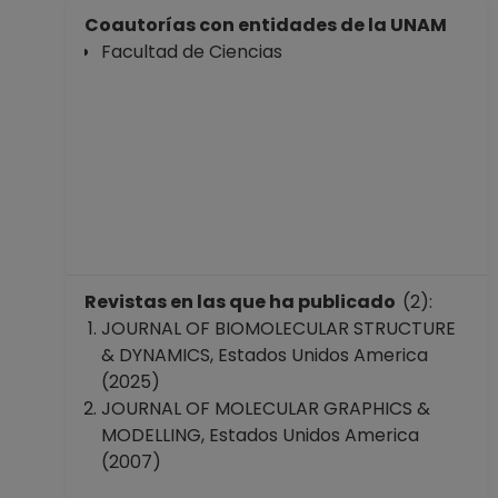
PROFESOR
Coautorías con entidades de la UNAM
ASIGNATURA B TP
Facultad de Ciencias
No Definitivo
Facultad de
Ciencias
Desde 16-03-2021
hasta 31-03-2021
PROFESOR
ASIGNATURA B TP
No Definitivo
Facultad de
Ciencias
Revistas en las que ha publicado
(2):
Desde 16-09-2019
JOURNAL OF BIOMOLECULAR STRUCTURE
hasta 15-03-2021
& DYNAMICS, Estados Unidos America
PROFESOR
(2025)
ASIGNATURA B TP
JOURNAL OF MOLECULAR GRAPHICS &
No Definitivo
MODELLING, Estados Unidos America
Facultad de
(2007)
Ciencias