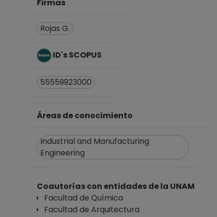
Facultad de
Firmas
Arquitectura
Desde 01-01-2008
Rojas G.
(fecha inicial de
registros en el SIIA)
ID's SCOPUS
hasta 15-09-2009
55559923000
Áreas de conocimiento
Industrial and Manufacturing
Engineering
Coautorías con entidades de la UNAM
Facultad de Química
Facultad de Arquitectura