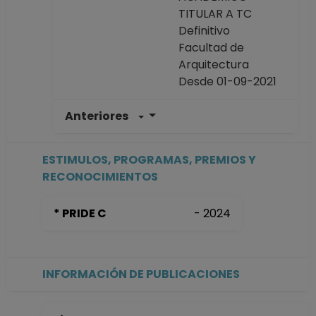
TITULAR A TC
Definitivo
Facultad de
Arquitectura
Desde 01-09-2021
Anteriores
TECNICO
ACADEMICO
ASOCIADO C TC
ESTIMULOS, PROGRAMAS, PREMIOS Y
Definitivo
RECONOCIMIENTOS
Facultad de
Arquitectura
* PRIDE C
- 2024
Desde 16-09-2009
hasta 31-08-2021
TECNICO
ACADEMICO
INFORMACIÓN DE PUBLICACIONES
ASOCIADO B TC No
Definitivo