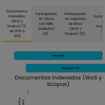
Documentos
Participación
Participación
indexados
Partic
en Obras
en Capítulos
(WoS y
e
con ISBN
de libros
Scopus) (1)
Proy
(Indautor)
(WoS y
de 2012 a
(
(0)
Scopus) (0)
2012
Ver tabla
Descargar PDF
Documentos indexados (WoS y
Scopus)
Chart
2
Combination chart with 3 data series.
The chart has 1 X axis displaying Año.