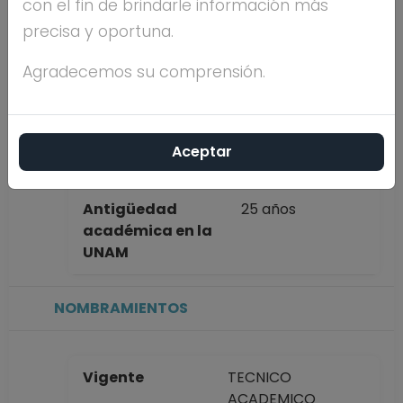
con el fin de brindarle información más
completo
GUADALUPE
precisa y oportuna.
ROJAS
HERNANDEZ
Agradecemos su comprensión.
Máximo nivel de
LICENCIATURA
estudios
Aceptar
Antigüedad
25 años
académica en la
UNAM
NOMBRAMIENTOS
Vigente
TECNICO
ACADEMICO