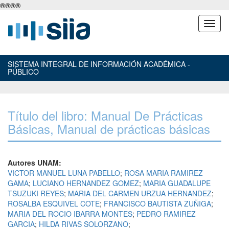
®
®
®
®
SISTEMA INTEGRAL DE INFORMACIÓN ACADÉMICA -
PÚBLICO
Título del libro: Manual De Prácticas
Básicas, Manual de prácticas básicas
Autores UNAM:
VICTOR MANUEL LUNA PABELLO
;
ROSA MARIA RAMIREZ
GAMA
;
LUCIANO HERNANDEZ GOMEZ
;
MARIA GUADALUPE
TSUZUKI REYES
;
MARIA DEL CARMEN URZUA HERNANDEZ
;
ROSALBA ESQUIVEL COTE
;
FRANCISCO BAUTISTA ZUÑIGA
;
MARIA DEL ROCIO IBARRA MONTES
;
PEDRO RAMIREZ
GARCIA
;
HILDA RIVAS SOLORZANO
;