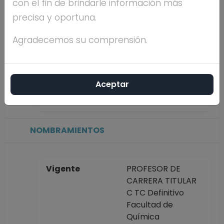
con el fin de brindarle información más
precisa y oportuna.
Máximo nivel de
POSDOCTORADO
estudios
Agradecemos su comprensión.
Antigüedad
35 años
Aceptar
académica en la
UNAM
NOMBRAMIENTOS
Vigente
PROFESOR DE
CARRERA TITULAR
C TC Definitivo
Facultad de
Química