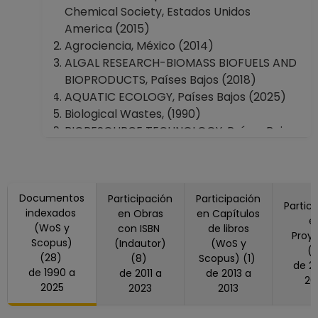
Unidad Mérida, Yucatán
Chemical Society, Estados Unidos
Dirección General de Asuntos del
America (2015)
Personal Académico
Agrociencia, México (2014)
ALGAL RESEARCH-BIOMASS BIOFUELS AND
BIOPRODUCTS, Países Bajos (2018)
AQUATIC ECOLOGY, Países Bajos (2025)
Biological Wastes, (1990)
BIORESOURCE TECHNOLOGY, Países Bajos
(1992, 2013)
DYNA-COLOMBIA, Colombia (2021)
ECOLOGICAL ENGINEERING, Países Bajos
Documentos
(2016)
Participación
Participación
Partic
indexados
en Obras
en Capítulos
Ecosistemas Y Recursos Agropecuarios,
e
(WoS y
con ISBN
de libros
México (2017)
Proy
Scopus)
(Indautor)
(WoS y
ENVIRONMENTAL EARTH SCIENCES,
(
(28)
(8)
Scopus) (1)
de 2018 a
Estados Unidos America (2017)
de 1990 a
de 2011 a
de 2013 a
20
ENVIRONMENTAL PROGRESS &
2025
2023
2013
SUSTAINABLE ENERGY, Estados Unidos