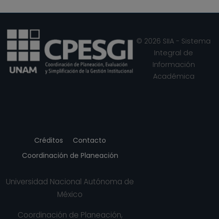
México (1995, 1996)
End of interactive chart.
REVISTA MEXICANA DE INGENIERIA
QUIMICA, México (2009)
WATER AIR AND SOIL POLLUTION, Países
© 2026 SIIA - Sistema
Bajos (2018)
Integral de
Water Sa, República Sudafricana (2011)
Información
WATER SCIENCE AND TECHNOLOGY, Reino
Académica
Unido (2006)
Créditos
Contacto
Coordinación de Planeación
Universidad Nacional Autónoma de
México
Coordinación de Planeación,