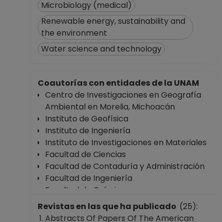
Microbiology (medical)
Renewable energy, sustainability and
the environment
Water science and technology
Coautorías con entidades de la UNAM
Centro de Investigaciones en Geografía
Ambiental en Morelia, Michoacán
Instituto de Geofísica
Instituto de Ingeniería
Instituto de Investigaciones en Materiales
Facultad de Ciencias
Facultad de Contaduría y Administración
Facultad de Ingeniería
Facultad de Química
Facultad de Estudios Superiores "Iztacala"
Revistas en las que ha publicado
(25):
Escuela Nacional de Estudios Superiores,
Abstracts Of Papers Of The American