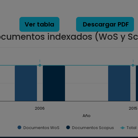
Ver tabla
Descargar PDF
cumentos indexados (WoS y S
1
1
ados. Data ranges from 1 to 1.
2006
2015
Año
Documentos WoS
Documentos Scopus
Total