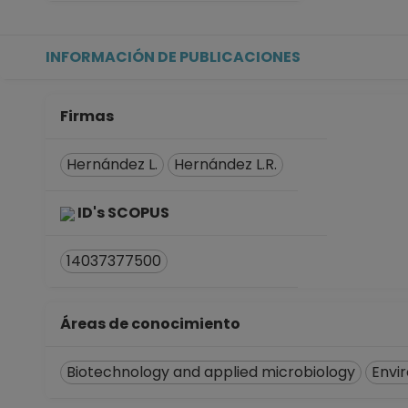
TECNICO ACADEMICO TITUL
Facultad de Química
Desde 01-01-2008 (fecha in
INFORMACIÓN DE PUBLICACIONES
Firmas
Hernández L.
Hernández L.R.
ID's SCOPUS
14037377500
Áreas de conocimiento
Biotechnology and applied microbiology
Envi