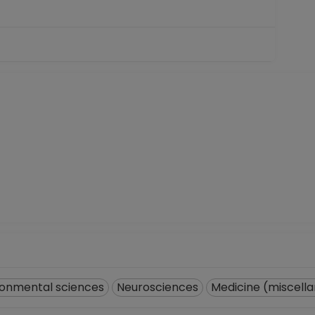
AR A TC Definitivo
icial de registros en el SIIA) hasta 15-10-2009
ronmental sciences
Neurosciences
Medicine (miscell