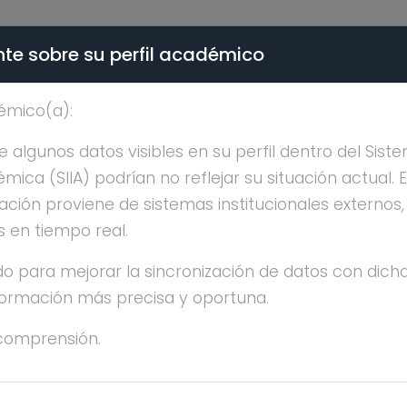
te sobre su perfil académico
ÉMICA - PÚBLICO
émico(a):
CIANO HERNANDEZ GO
algunos datos visibles en su perfil dentro del Siste
ica (SIIA) podrían no reflejar su situación actual. 
ación proviene de sistemas institucionales externos
s en tiempo real.
o para mejorar la sincronización de datos con dicha
nformación más precisa y oportuna.
CIANO HERNANDEZ GOMEZ
comprensión.
ESTRÍA