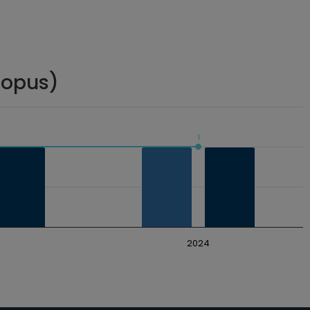
copus)
1
2024