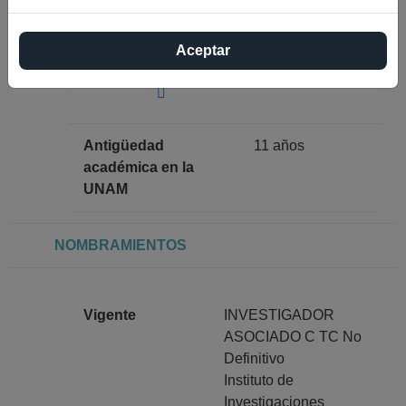
Máximo nivel de
DOCTORADO
Aceptar
estudios
Antigüedad
11 años
académica en la
UNAM
NOMBRAMIENTOS
Vigente
INVESTIGADOR
ASOCIADO C TC No
Definitivo
Instituto de
Investigaciones