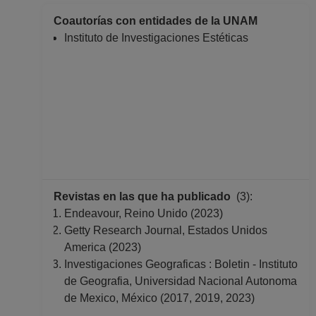
Desde 16-04-2016
Coautorías con entidades de la UNAM
hasta 31-07-2016
Instituto de Investigaciones Estéticas
PROFESOR
ASIGNATURA A TP
No Definitivo
Facultad de Filosofia
y Letras
Desde 16-08-2015
hasta 15-04-2016
PROFESOR
ASIGNATURA A TP
No Definitivo
Revistas en las que ha publicado
(3):
Facultad de Filosofia
Endeavour, Reino Unido (2023)
y Letras
Getty Research Journal, Estados Unidos
Desde 01-03-2015
America (2023)
hasta 15-08-2015
Investigaciones Geograficas : Boletin - Instituto
PROFESOR
de Geografia, Universidad Nacional Autonoma
ASIGNATURA A TP
de Mexico, México (2017, 2019, 2023)
No Definitivo