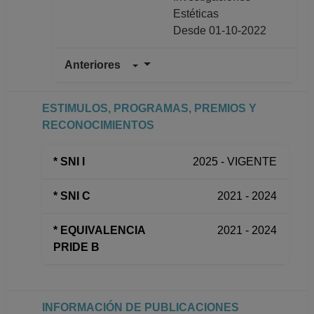
Estéticas
Desde 01-10-2022
Anteriores
INVESTIGADOR
ASOCIADO C TC No
Definitivo
ESTIMULOS, PROGRAMAS, PREMIOS Y
Dirección General de
RECONOCIMIENTOS
Asuntos del Personal
Académico
* SNI I
2025 - VIGENTE
Desde 01-11-2021
hasta 30-09-2022
* SNI C
2021 - 2024
PROFESOR
ASIGNATURA A TP
* EQUIVALENCIA
2021 - 2024
No Definitivo
PRIDE B
Facultad de Filosofia
y Letras
Desde 01-04-2019
hasta 31-07-2019
INFORMACIÓN DE PUBLICACIONES