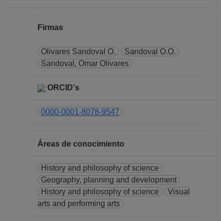
PROFESOR
ASIGNATURA A TP
No Definitivo
Firmas
Facultad de Filosofia
y Letras
Olivares Sandoval O.
Sandoval O.O.
Desde 16-05-2018
Sandoval, Omar Olivares
hasta 31-07-2018
PROFESOR
ORCID's
ASIGNATURA A TP
No Definitivo
0000-0001-8078-9547
Facultad de Filosofia
y Letras
Áreas de conocimiento
Desde 16-04-2017
hasta 31-07-2017
History and philosophy of science
PROFESOR
Geography, planning and development
ASIGNATURA A TP
History and philosophy of science
No Definitivo
Visual
arts and performing arts
Facultad de Filosofia
y Letras