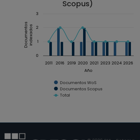
Scopus)
Chart
3
Combination chart with 3 data series.
Documentos
indexados
2
The chart has 1 X axis displaying Año.
The chart has 1 Y axis displaying Documentos ind
1
0
2011
2016
2019
2020
2021
2023
2024
2026
Año
Documentos WoS
Documentos Scopus
Total
End of interactive chart.