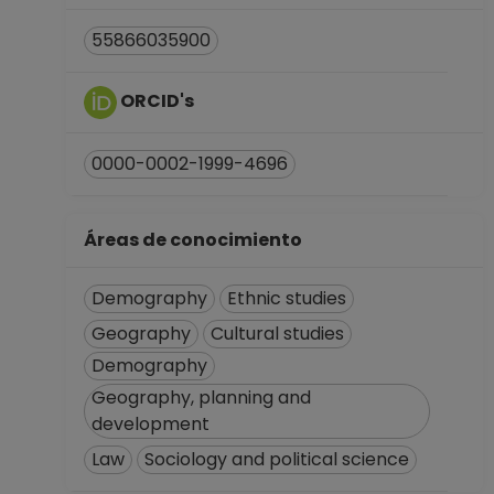
Definitivo
Dirección General
55866035900
de Asuntos del
Personal
ORCID's
Académico
Desde 16-11-2014
hasta 15-12-2015
0000-0002-1999-4696
Áreas de conocimiento
Demography
Ethnic studies
Geography
Cultural studies
Demography
Geography, planning and
development
Law
Sociology and political science