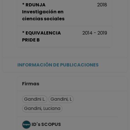
* RDUNJA
2018
INVESTIGADOR
Investigación en
ASOCIADO C TC No
ciencias sociales
Definitivo
Instituto de
* EQUIVALENCIA
2014 - 2019
Investigaciones
PRIDE B
Jurídicas
Desde 01-10-2017
hasta 30-04-2018
INVESTIGADOR
INFORMACIÓN DE PUBLICACIONES
ASOCIADO C TC No
Definitivo
Instituto de
Firmas
Investigaciones
Jurídicas
Gandini L.
Gandini, L
Desde 16-12-2015
Gandini, Luciana
hasta 31-08-2017
INVESTIGADOR
ASOCIADO C TC No
ID's SCOPUS