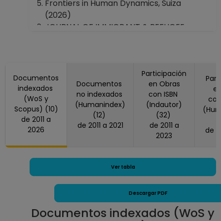
Frontiers in Human Dynamics, Suiza
(2026)
JOURNAL OF IMMIGRANT & REFUGEE
STUDIES, Estados Unidos America (2023)
Norteamérica (méxico, D.F.), México
(2019)
POPULATION SPACE AND PLACE, Reino
Participación
Documentos
Part
Documentos
en Obras
Unido (2015, 2016)
indexados
en
no indexados
con ISBN
REMHU : Revista Interdisciplinar da
(WoS y
co
(Humanindex)
(Indautor)
Scopus) (10)
Mobilidade Humana (Impresso), Brasil
(Hum
(12)
(32)
de 2011 a
(2020)
de 2011 a 2021
de 2011 a
2026
REVISTA LATINOAMERICANA DE
2023
POBLACION, México (2016)
Revista Mexicana De Sociología, México
(2011)
Ver tabla
The Journal Of Latino-Latin American
Studies, Estados Unidos America (2012)
Descargar PDF
Documentos indexados (WoS y