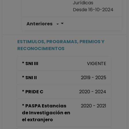
Jurídicas
Desde 16-10-2024
Anteriores
INVESTIGADOR
TITULAR B TC
Definitivo
ESTIMULOS, PROGRAMAS, PREMIOS Y
Instituto de
RECONOCIMIENTOS
Investigaciones
Jurídicas
* SNI III
VIGENTE
Desde 01-10-2021
hasta 15-10-2024
* SNI II
2019 - 2025
INVESTIGADOR
TITULAR A TC
* PRIDE C
2020 - 2024
Definitivo
Instituto de
* PASPA Estancias
2020 - 2021
Investigaciones
de Investigación en
Jurídicas
el extranjero
Desde 01-05-2018
hasta 30-09-2021