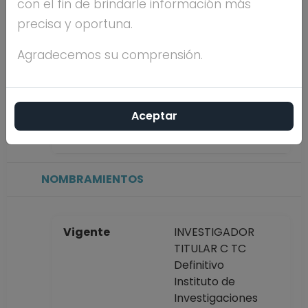
con el fin de brindarle información más
precisa y oportuna.
Máximo nivel de
DOCTORADO
estudios
Agradecemos su comprensión.
Antigüedad
11 años
Aceptar
académica en la
UNAM
NOMBRAMIENTOS
Vigente
INVESTIGADOR
TITULAR C TC
Definitivo
Instituto de
Investigaciones