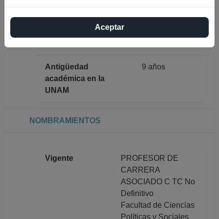
Máximo nivel de
DOCTORADO
estudios
Aceptar
Antigüedad
9 años
académica en la
UNAM
NOMBRAMIENTOS
Vigente
PROFESOR DE
CARRERA
ASOCIADO C TC No
Definitivo
Facultad de Ciencias
Políticas y Sociales