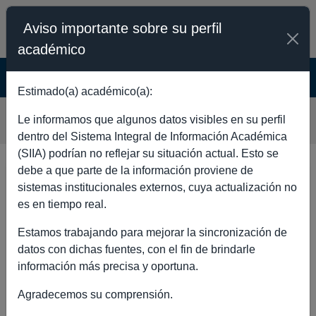
Aviso importante sobre su perfil
académico
SISTEMA INTEGRAL DE INFORMACIÓN
ACADÉMICA - PÚBLICO
Estimado(a) académico(a):
DAVID CUENCA OROZCO
Le informamos que algunos datos visibles en su perfil
dentro del Sistema Integral de Información Académica
(SIIA) podrían no reflejar su situación actual. Esto se
debe a que parte de la información proviene de
DATOS GENERALES
sistemas institucionales externos, cuya actualización no
es en tiempo real.
Estamos trabajando para mejorar la sincronización de
datos con dichas fuentes, con el fin de brindarle
Nombre completo
DAVID
información más precisa y oportuna.
CUENCA
Agradecemos su comprensión.
OROZCO