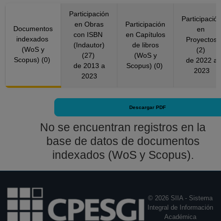
PROFESOR
Participación
ASIGNATURA A TP
Participació
en Obras
Participación
No Definitivo
Documentos
en
con ISBN
en Capítulos
Facultad de Ciencias
indexados
Proyectos
(Indautor)
de libros
(WoS y
Políticas y Sociales
(2)
(27)
(WoS y
Scopus) (0)
de 2022 a
Desde 16-03-2017
de 2013 a
Scopus) (0)
2023
hasta 15-10-2017
2023
PROFESOR
ASIGNATURA A TP
No Definitivo
Descargar PDF
Facultad de Ciencias
No se encuentran registros en la
Políticas y Sociales
base de datos de documentos
Desde 01-04-2016
indexados (WoS y Scopus).
hasta 15-03-2017
© 2026 SIIA - Sistema
Integral de Información
Académica