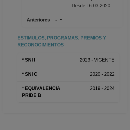
Desde 16-03-2020
Anteriores
PROFESOR DE
CARRERA
ASOCIADO C TC No
ESTIMULOS, PROGRAMAS, PREMIOS Y
Definitivo
RECONOCIMIENTOS
Dirección General de
Asuntos del Personal
* SNI I
2023 - VIGENTE
Académico
Desde 16-04-2019
* SNI C
2020 - 2022
hasta 15-03-2020
PROFESOR
* EQUIVALENCIA
2019 - 2024
ASIGNATURA A TP
PRIDE B
No Definitivo
Facultad de Ciencias
Políticas y Sociales
Desde 16-10-2017
hasta 15-04-2019