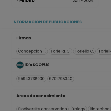
* PRIDE D
2011 - 2024
INFORMACIÓN DE PUBLICACIONES
Firmas
Concepcion T.
Toriella, C.
Toriello C.
Toriell
ID's SCOPUS
55943738900
6701798340
Áreas de conocimiento
Biodiversity conservation
Biology
Biotechnol