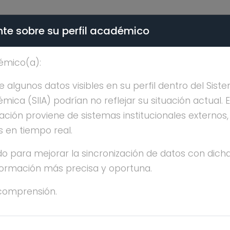
te sobre su perfil académico
ÉMICA - PÚBLICO
émico(a):
CEPCION TORIELLO NA
algunos datos visibles en su perfil dentro del Siste
ica (SIIA) podrían no reflejar su situación actual. 
ación proviene de sistemas institucionales externos
s en tiempo real.
o para mejorar la sincronización de datos con dicha
nformación más precisa y oportuna.
NCEPCION TORIELLO NAJERA
comprensión.
OCTORADO