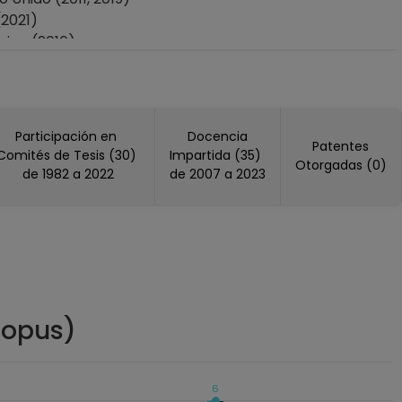
2021)
ica (2016)
nido (2017)
7)
SEASE, Estados Unidos America (2014)
Estados Unidos America (2006, 2009)
Participación en
Docencia
Patentes
Comités de Tesis (30)
Impartida (35)
Otorgadas (0)
ica (2007)
de 1982 a 2022
de 2007 a 2023
)
CIENCE, Reino Unido (2022, 2023)
 (2009)
 Unidos America (2002)
 Unidos America (2000)
copus)
Unidos America (2016)
s Unidos America (1989)
6