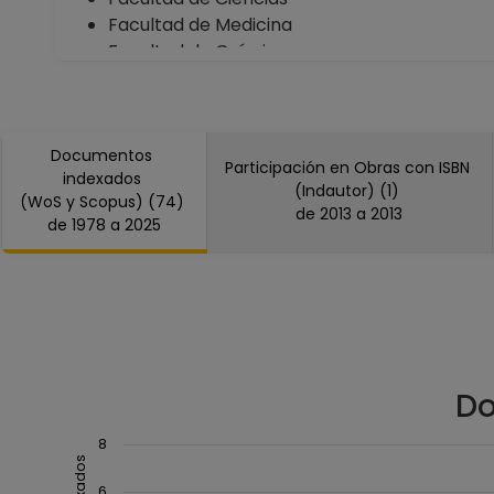
Facultad de Medicina
Facultad de Química
Facultad de Arquitectura
Dirección General de Asuntos del Personal
Académico
Documentos
Participación en Obras con ISBN
indexados
(Indautor) (1)
(WoS y Scopus) (74)
de 2013 a 2013
de 1978 a 2025
Do
Chart
8
Combination chart with 3 data series.
6