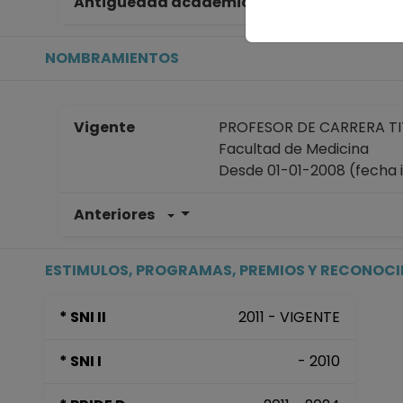
Antigüedad académica en la UNAM
49
NOMBRAMIENTOS
Vigente
PROFESOR DE CARRERA TIT
Facultad de Medicina
Desde 01-01-2008 (fecha ini
Anteriores
ESTIMULOS, PROGRAMAS, PREMIOS Y RECONOC
* SNI II
2011 - VIGENTE
* SNI I
- 2010