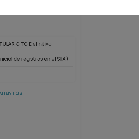
 años
ULAR C TC Definitivo
cial de registros en el SIIA)
IMIENTOS