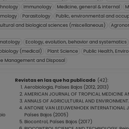
chnology
Immunology
Medicine, general & internal
M
lmology
Parasitology
Public, environmental and occup
ultural and biological sciences (miscellaneous)
Agronom
matology
Ecology, evolution, behavior and systematics
obiology (medical)
Plant Science
Public Health, Envi
e Management and Disposal
Revistas en las que ha publicado
(42):
Aerobiologia, Países Bajos (2012, 2013)
AMERICAN JOURNAL OF TROPICAL MEDICINE AND
ANNALS OF AGRICULTURAL AND ENVIRONMENTAL 
ANTONIE VAN LEEUWENHOEK INTERNATIONAL 
bio
Países Bajos (2005)
Biocontrol, Países Bajos (2017)
BIOCONTROL SCIENCE AND TECHNOLOGY, Reino U