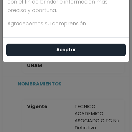
con el fin de brindarle información más
MAZON
precisa y oportuna.
Máximo nivel de
DOCTORADO
Agradecemos su comprensión.
estudios
Aceptar
Antigüedad
16 años
académica en la
UNAM
NOMBRAMIENTOS
Vigente
TECNICO
ACADEMICO
ASOCIADO C TC No
Definitivo