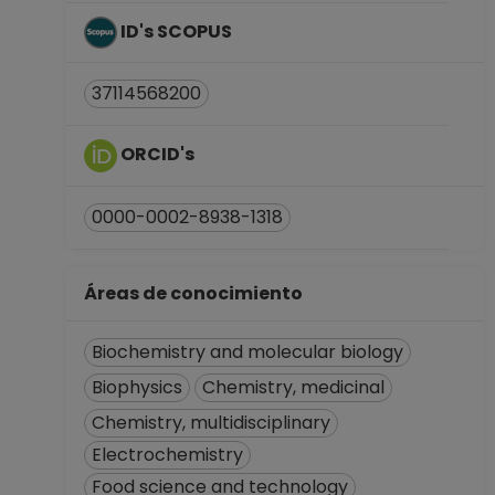
TITULAR B TC No
Definitivo
ID's SCOPUS
Facultad de
Química
37114568200
Desde 01-05-2015
hasta 31-07-2016
ORCID's
PROFESOR
ASIGNATURA A TP
No Definitivo
0000-0002-8938-1318
Facultad de
Química
Áreas de conocimiento
Desde 01-03-2012
hasta 31-07-2014
PROFESOR
Biochemistry and molecular biology
ASIGNATURA A TP
Biophysics
Chemistry, medicinal
No Definitivo
Chemistry, multidisciplinary
Facultad de
Química
Electrochemistry
Desde 16-04-2011
Food science and technology