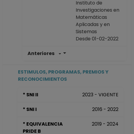
Instituto de
Investigaciones en
Matemáticas
Aplicadas y en
Sistemas
Desde 01-02-2022
Anteriores
TECNICO
ACADEMICO
ASOCIADO C TC No
ESTIMULOS, PROGRAMAS, PREMIOS Y
Definitivo
RECONOCIMIENTOS
Instituto de
Química
* SNI II
2023 - VIGENTE
Desde 01-04-2019
hasta 31-01-2022
* SNI I
2016 - 2022
PROFESOR
ASIGNATURA A TP
* EQUIVALENCIA
2019 - 2024
No Definitivo
PRIDE B
Facultad de