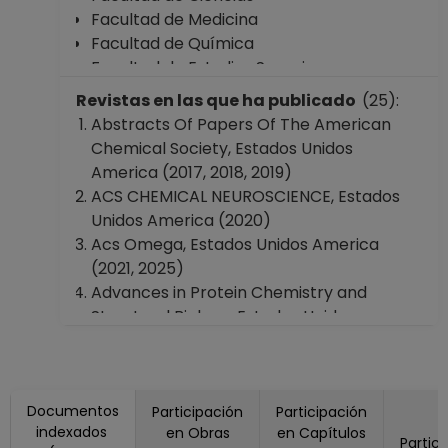
Facultad de Medicina
Facultad de Química
Facultad de Estudios Superiores
"Zaragoza"
Revistas en las que ha publicado
(25):
Dirección General de Asuntos del
Abstracts Of Papers Of The American
Personal Académico
Chemical Society, Estados Unidos
America (2017, 2018, 2019)
ACS CHEMICAL NEUROSCIENCE, Estados
Unidos America (2020)
Acs Omega, Estados Unidos America
(2021, 2025)
Advances in Protein Chemistry and
Structural Biology, Estados Unidos
America (2018)
Computational and Structural
Biotechnology Journal, Suecia (2022)
Documentos
CHEMISTRY & BIODIVERSITY, Alemania
Participación
Participación
indexados
en Obras
en Capítulos
(2024)
Partic