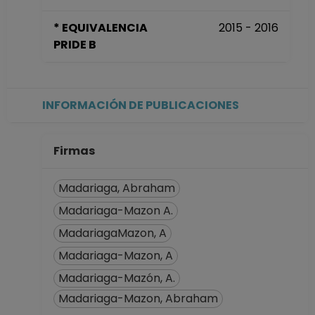
Química
* EQUIVALENCIA
2015 - 2016
Desde 01-02-2018
PRIDE B
hasta 31-08-2021
POSDOCTOR TC No
Definitivo
Instituto de
INFORMACIÓN DE PUBLICACIONES
Química
Desde 01-09-2016
hasta 31-08-2018
Firmas
PROFESOR
ASIGNATURA A TP
Madariaga, Abraham
No Definitivo
Madariaga-Mazon A.
Facultad de
Química
MadariagaMazon, A
Desde 01-10-2014
Madariaga-Mazon, A
hasta 31-01-2018
Madariaga-Mazón, A.
TECNICO
Madariaga-Mazon, Abraham
ACADEMICO