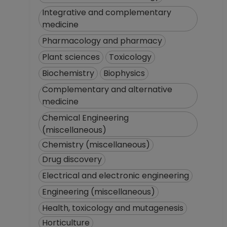
hasta 28-02-2012
Integrative and complementary
PROFESOR
medicine
ASIGNATURA A TP
Pharmacology and pharmacy
No Definitivo
Facultad de
Plant sciences
Toxicology
Química
Biochemistry
Biophysics
Desde 16-02-2010
Complementary and alternative
hasta 15-04-2011
medicine
AYUDANTE
PROFESOR B TP No
Chemical Engineering
Definitivo
(miscellaneous)
Facultad de
Chemistry (miscellaneous)
Química
Drug discovery
Desde 16-03-2009
Electrical and electronic engineering
hasta 15-02-2010
Engineering (miscellaneous)
Health, toxicology and mutagenesis
Horticulture