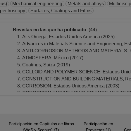
ous)
Mechanical engineering
Metals and alloys
Multidiscip
pectroscopy
Surfaces, Coatings and Films
Revistas en las que ha publicado
(44):
Acs Omega, Estados Unidos America (2025)
Advances in Materials Science and Engineering, Es
a
ANTI-CORROSION METHODS AND MATERIALS, Reino
ATMOSFERA, México (2017)
Coatings, Suiza (2019)
COLLOID AND POLYMER SCIENCE, Estados Unidos
CONSTRUCTION AND BUILDING MATERIALS, Rein
CORROSION, Estados Unidos America (2003)
CORROSION ENGINEERING SCIENCE AND TECHNO
CORROSION SCIENCE, Reino Unido (2020)
ECS Transactions, Estados Unidos America (2018, 
ELECTROCHIMICA ACTA, Reino Unido (2008, 2023
FOLIA ZOOL, República Checa (2015)
Participación en Capítulos de libros
Participación en
Frontiers In Materials, Suiza (2022)
(WoS y Scopus) (7)
Proyectos (1)
Com