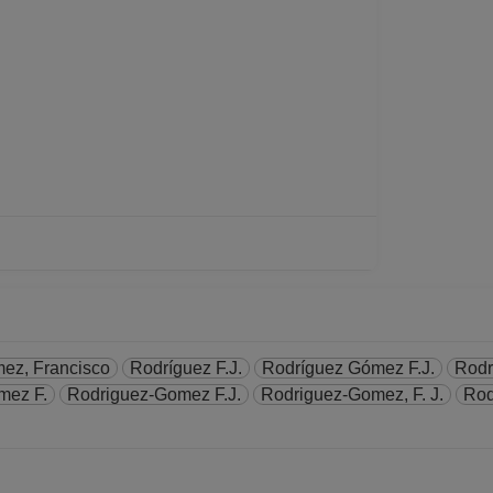
ez, Francisco
Rodríguez F.J.
Rodríguez Gómez F.J.
Rodr
mez F.
Rodriguez-Gomez F.J.
Rodriguez-Gomez, F. J.
Rod