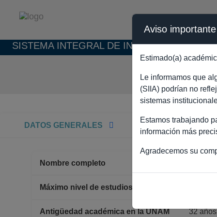
Aviso importante
SISTEMA INTEGRAL DE INFORMACIÓN ACAD
Estimado(a) académic
FRANCI
Le informamos que algu
(SIIA) podrían no refl
sistemas institucional
Estamos trabajando par
DATOS GENERALES
información más preci
Agradecemos su comp
Nombre completo
FRANC
DOCT
Máximo nivel de estudios
Antigüedad académica en la UNAM
32 años