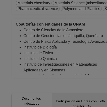
Materials chemistry
Materials Science (miscellane
Pharmaceutical science
Polymers and Plastics
S
Coautorías con entidades de la UNAM
Centro de Ciencias de la Atmósfera
Centro de Geociencias en Juriquilla, Querétaro
Centro de Física Aplicada y Tecnología Avanzad
Instituto de Biología
Instituto de Física
Instituto de Química
Instituto de Investigaciones en Matemáticas
Aplicadas y en Sistemas
Instituto de Investigaciones en Materiales
Instituto de Ciencias Físicas
Facultad de Ciencias
Facultad de Ingeniería
Documentos
Facultad de Química
Participación en Obras con ISBN
indexados
Facultad de Estudios Superiores "Cuautitlán"
(Indautor) (4)