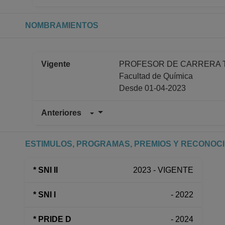
NOMBRAMIENTOS
Vigente
PROFESOR DE CARRERA TIT
Facultad de Química
Desde 01-04-2023
Anteriores
PROFESOR DE CARRERA TIT
Facultad de Química
Desde 01-02-2018 hasta 31-
ESTIMULOS, PROGRAMAS, PREMIOS Y RECONOC
PROFESOR DE CARRERA TIT
Facultad de Química
* SNI II
2023 - VIGENTE
Desde 01-01-2008 (fecha inici
* SNI I
- 2022
* PRIDE D
- 2024