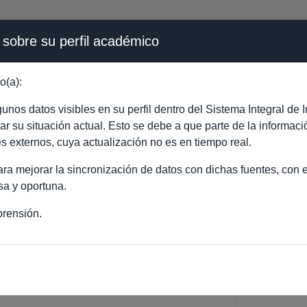
 sobre su perfil académico
ÉMICA - PÚBLICO
o(a):
SCO JAVIER RODRIGUE
nos datos visibles en su perfil dentro del Sistema Integral d
ejar su situación actual. Esto se debe a que parte de la informac
es externos, cuya actualización no es en tiempo real.
a mejorar la sincronización de datos con dichas fuentes, con el
sa y oportuna.
rensión.
ISCO JAVIER RODRIGUEZ GOMEZ
ORADO