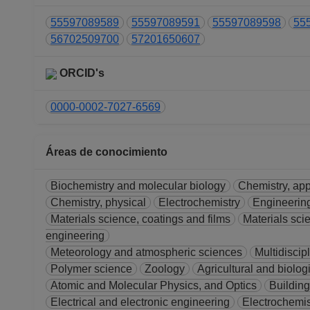
55597089589
55597089591
55597089598
55
56702509700
57201650607
ORCID's
0000-0002-7027-6569
Áreas de conocimiento
Biochemistry and molecular biology
Chemistry, app
Chemistry, physical
Electrochemistry
Engineering,
Materials science, coatings and films
Materials scie
engineering
Meteorology and atmospheric sciences
Multidiscip
Polymer science
Zoology
Agricultural and biolo
Atomic and Molecular Physics, and Optics
Building
Electrical and electronic engineering
Electrochemis