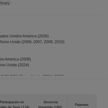
linary
tados Unidos America (2026)
 Unido (2006, 2007, 2009, 2010)
 America (2008)
o Unido (2024)
LOGY, Reino Unido (2004, 2022)
2019, 2021, 2022)
, 2024)
Participación en
Docencia
Patentes
ités de Tesis (114)
Impartida (160)