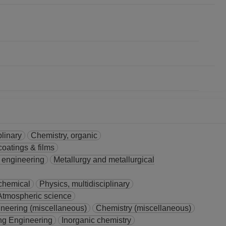
plinary
Chemistry, organic
coatings & films
l engineering
Metallurgy and metallurgical
 chemical
Physics, multidisciplinary
Atmospheric science
neering (miscellaneous)
Chemistry (miscellaneous)
ing Engineering
Inorganic chemistry