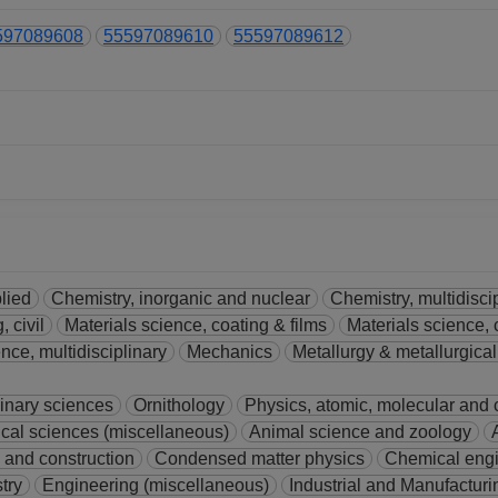
597089608
55597089610
55597089612
lied
Chemistry, inorganic and nuclear
Chemistry, multidisci
 civil
Materials science, coating & films
Materials science, 
nce, multidisciplinary
Mechanics
Metallurgy & metallurgica
linary sciences
Ornithology
Physics, atomic, molecular and
gical sciences (miscellaneous)
Animal science and zoology
 and construction
Condensed matter physics
Chemical engi
try
Engineering (miscellaneous)
Industrial and Manufactur