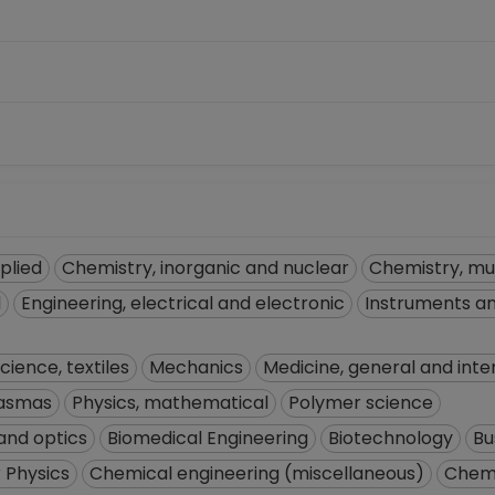
plied
Chemistry, inorganic and nuclear
Chemistry, mul
l
Engineering, electrical and electronic
Instruments an
cience, textiles
Mechanics
Medicine, general and inte
plasmas
Physics, mathematical
Polymer science
and optics
Biomedical Engineering
Biotechnology
Bu
 Physics
Chemical engineering (miscellaneous)
Chemi