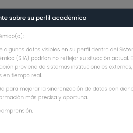
te sobre su perfil académico
ÉMICA - PÚBLICO
émico(a):
SCO MANUEL SANCHEZ 
algunos datos visibles en su perfil dentro del Siste
ica (SIIA) podrían no reflejar su situación actual. 
ación proviene de sistemas institucionales externos
s en tiempo real.
o para mejorar la sincronización de datos con dicha
nformación más precisa y oportuna.
ANCISCO MANUEL SANCHEZ AREVALO
comprensión.
OCTORADO