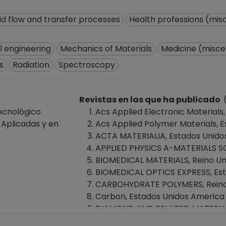
uid flow and transfer processes
Health professions (mis
 engineering
Mechanics of Materials
Medicine (misce
s
Radiation
Spectroscopy
Revistas en las que ha publicado
ecnológico
Acs Applied Electronic Materials
 Aplicadas y en
Acs Applied Polymer Materials, 
ACTA MATERIALIA, Estados Unido
APPLIED PHYSICS A-MATERIALS SC
BIOMEDICAL MATERIALS, Reino Un
BIOMEDICAL OPTICS EXPRESS, Esta
CARBOHYDRATE POLYMERS, Reino 
Carbon, Estados Unidos America 
DIAMOND AND RELATED MATERIALS
EUROPEAN JOURNAL OF INORGANI