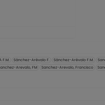
P No Definitivo
5-08-2011
ivo
das y Desarrollo Tecnológico
01-10-2009
 F.M.
Sánchez-Arévalo F.
Sánchez-Arévalo F.M.
San
Sanchez-Arevalo, FM
Sanchez-Arevalo, Francisco
San