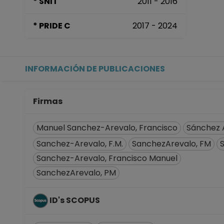
* SNI I
2011 - 2016
PROFESOR ASIGNATURA A T
Facultad de Ingeniería
* PRIDE C
2017 - 2024
Desde 16-03-2008 hasta 1
POSDOCTOR TC No Definit
Centro de Ciencias Aplica
Desde 01-03-2008 hasta 
INFORMACIÓN DE PUBLICACIONES
Firmas
Manuel Sanchez-Arevalo, Francisco
Sánchez A
Sanchez-Arevalo, F.M.
SanchezArevalo, FM
Sanchez-Arevalo, Francisco Manuel
SanchezArevalo, PM
ID's SCOPUS