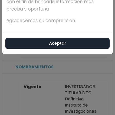
con el fin de brindarle información más
precisa y oportuna.
Máximo nivel de
DOCTORADO
estudios
Agradecemos su comprensión.
Antigüedad
15 años
Aceptar
académica en la
UNAM
NOMBRAMIENTOS
Vigente
INVESTIGADOR
TITULAR B TC
Definitivo
Instituto de
Investigaciones