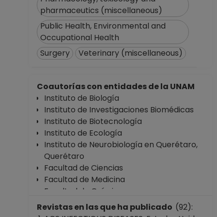
pharmaceutics (miscellaneous)
Public Health, Environmental and
Occupational Health
Surgery
Veterinary (miscellaneous)
Coautorías con entidades de la UNAM
Instituto de Biología
Instituto de Investigaciones Biomédicas
Instituto de Biotecnología
Instituto de Ecología
Instituto de Neurobiología en Querétaro,
Querétaro
Facultad de Ciencias
Facultad de Medicina
Facultad de Química
Facultad de Medicina Veterinaria y
Revistas en las que ha publicado
(92):
Zootecnia