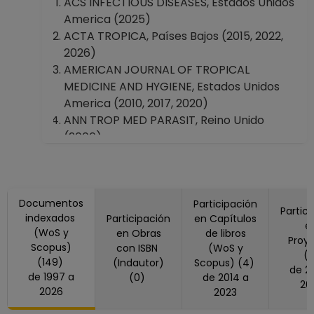
ACS INFECTIOUS DISEASES, Estados Unidos
Facultad de Psicología
America (2025)
Facultad de Enfermería y Obstetricia
ACTA TROPICA, Países Bajos (2015, 2022,
Escuela Nacional de Enfermería y
2026)
Obstetricia
AMERICAN JOURNAL OF TROPICAL
Escuela Nacional de Trabajo Social
MEDICINE AND HYGIENE, Estados Unidos
Escuela Nacional de Lenguas, Lingüística y
America (2010, 2017, 2020)
Traducción
ANN TROP MED PARASIT, Reino Unido
Facultad de Estudios Superiores
(2006)
"Cuautitlán"
ANNALS OF NEUROLOGY, Estados Unidos
Facultad de Estudios Superiores
America (2016, 2017, 2021)
"Zaragoza"
ANNALS OF THE NEW YORK ACADEMY OF
Escuela Nacional de Estudios Superiores,
Documentos
SCIENCES, Estados Unidos America (2019)
Participación
Partic
Unidad Juriquilla, Quéretaro
indexados
Participación
en Capítulos
ARCH NEUROL-CHICAGO, Estados Unidos
e
Coordinación de Estudios de Posgrado
(WoS y
en Obras
de libros
America (2011)
Proy
Scopus)
con ISBN
(WoS y
Archives Of Medical Research, México
(
(149)
(Indautor)
Scopus) (4)
de 2016 a
(2021)
de 1997 a
(0)
de 2014 a
20
Archivos de Neurociencias, México (2016)
2026
2023
Arquivos De Neuro-Psiquiatria, Brasil