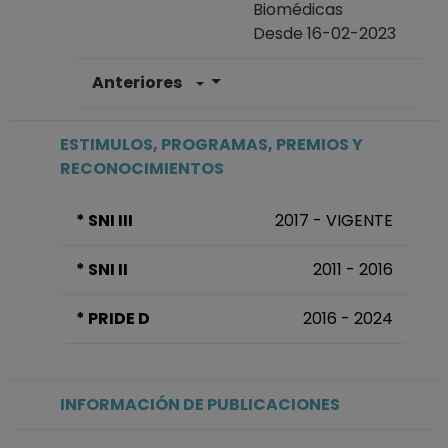
Biomédicas
Desde 16-02-2023
Anteriores
INVESTIGADOR
TITULAR B TC No
Definitivo
ESTIMULOS, PROGRAMAS, PREMIOS Y
Instituto de
RECONOCIMIENTOS
Investigaciones
Biomédicas
* SNI III
2017 - VIGENTE
Desde 16-04-2010
hasta 15-02-2023
* SNI II
2011 - 2016
* PRIDE D
2016 - 2024
INFORMACIÓN DE PUBLICACIONES