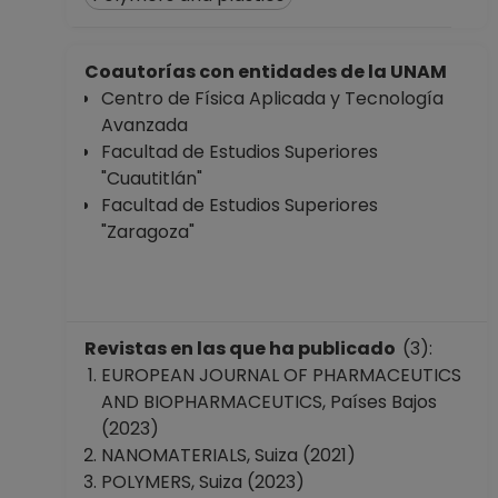
ASIGNATURA A TP
No Definitivo
Facultad de
Coautorías con entidades de la UNAM
Estudios Superiores
Centro de Física Aplicada y Tecnología
"Zaragoza"
Avanzada
Desde 16-08-2019
Facultad de Estudios Superiores
hasta 28-02-2020
"Cuautitlán"
PROFESOR
Facultad de Estudios Superiores
ASIGNATURA A TP
"Zaragoza"
No Definitivo
Facultad de
Estudios Superiores
"Zaragoza"
Revistas en las que ha publicado
(3):
Desde 16-09-2019
EUROPEAN JOURNAL OF PHARMACEUTICS
hasta 31-12-2019
AND BIOPHARMACEUTICS, Países Bajos
PROFESOR
(2023)
ASIGNATURA A TP
NANOMATERIALS, Suiza (2021)
No Definitivo
POLYMERS, Suiza (2023)
Facultad de