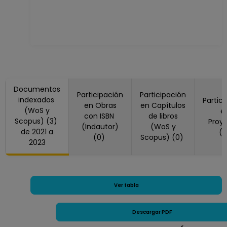
Estudios Superiores
"Zaragoza"
Desde 16-06-2019
hasta 15-08-2019
PROFESOR
ASIGNATURA A TP
No Definitivo
Documentos
Facultad de
Participación
Participación
indexados
Partic
Estudios Superiores
en Obras
en Capítulos
(WoS y
e
"Zaragoza"
con ISBN
de libros
Scopus) (3)
Proy
Desde 16-04-2019
(Indautor)
(WoS y
de 2021 a
(
(0)
Scopus) (0)
hasta 15-06-2019
2023
PROFESOR
ASIGNATURA A TP
No Definitivo
Ver tabla
Facultad de
Estudios Superiores
"Zaragoza"
Descargar PDF
Desde 01-11-2018