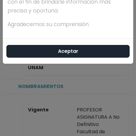
con el fin de brindarle información más
PEREZ
precisa y oportuna.
Máximo nivel de
DOCTORADO
Agradecemos su comprensión.
estudios
Aceptar
Antigüedad
7 años
académica en la
UNAM
NOMBRAMIENTOS
Vigente
PROFESOR
ASIGNATURA A No
Definitivo
Facultad de