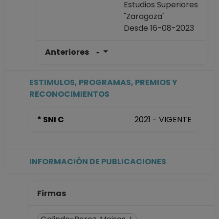
Estudios Superiores
"Zaragoza"
Desde 16-08-2023
Anteriores
PROFESOR
ASIGNATURA A TP
No Definitivo
ESTIMULOS, PROGRAMAS, PREMIOS Y
Facultad de
RECONOCIMIENTOS
Estudios Superiores
"Zaragoza"
* SNI C
2021 - VIGENTE
Desde 01-03-2023
hasta 15-08-2023
PROFESOR
ASIGNATURA A TP
INFORMACIÓN DE PUBLICACIONES
No Definitivo
Facultad de
Estudios Superiores
Firmas
"Zaragoza"
Desde 16-10-2022