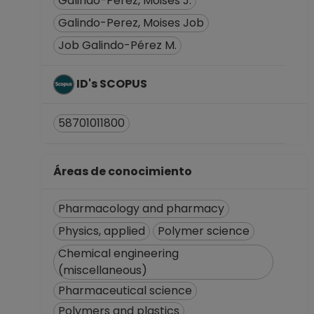
Galindo-Perez, Moises J.
hasta 28-02-2023
Galindo-Perez, Moises Job
PROFESOR
Job Galindo-Pérez M.
ASIGNATURA A TP
No Definitivo
Facultad de
ID's SCOPUS
Estudios Superiores
"Zaragoza"
58701011800
Desde 01-09-2021
hasta 15-10-2022
PROFESOR
Áreas de conocimiento
ASIGNATURA A TP
No Definitivo
Pharmacology and pharmacy
Facultad de
Physics, applied
Polymer science
Estudios Superiores
"Zaragoza"
Chemical engineering
Desde 01-03-2020
(miscellaneous)
hasta 31-08-2021
Pharmaceutical science
PROFESOR
Polymers and plastics