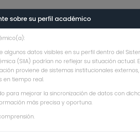
te sobre su perfil académico
ÉMICA - PÚBLICO
émico(a):
GUSTAVO VIDAL ROMER
algunos datos visibles en su perfil dentro del Siste
ica (SIIA) podrían no reflejar su situación actual. 
ación proviene de sistemas institucionales externos
s en tiempo real.
o para mejorar la sincronización de datos con dicha
nformación más precisa y oportuna.
STAVO VIDAL ROMERO
comprensión.
OCTORADO