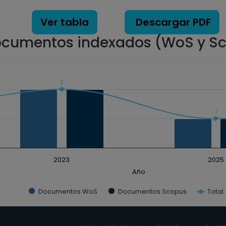
5-06-2018
Ver tabla
Descargar PDF
cumentos indexados (WoS y S
2
ados. Data ranges from 1 to 2.
1
2023
2025
Año
Documentos WoS
Documentos Scopus
Total