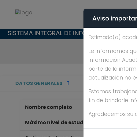
Aviso importan
SISTEMA INTEGRAL DE INFORMACIÓN ACAD
Estimado(a) acad
Le informamos que 
Información Académ
parte de la inform
actualización no e
DATOS GENERALES
Estamos trabajand
fin de brindarle i
Nombre completo
GU
Agradecemos su 
D
Máximo nivel de estudios