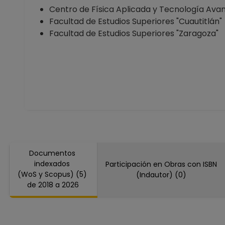
Facultad de Estudios Supe
Centro de Física Aplicada y Tecnología Ava
Desde 01-10-2019 hasta 3
Facultad de Estudios Superiores "Cuautitlán"
PROFESOR ASIGNATURA A T
Facultad de Estudios Superiores "Zaragoza"
Facultad de Estudios Supe
Desde 16-09-2019 hasta 3
PROFESOR ASIGNATURA A T
Facultad de Estudios Supe
Desde 01-05-2019 hasta 1
PROFESOR ASIGNATURA A T
Facultad de Estudios Supe
Desde 16-12-2018 hasta 3
PROFESOR ASIGNATURA A T
Facultad de Estudios Supe
Documentos
Desde 01-10-2018 hasta 15
indexados
Participación en Obras con ISBN
(WoS y Scopus) (5)
(Indautor) (0)
PROFESOR ASIGNATURA A T
de 2018 a 2026
Facultad de Estudios Supe
Desde 16-06-2018 hasta 
PROFESOR ASIGNATURA A T
Facultad de Estudios Supe