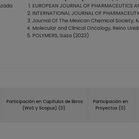
riores "Zaragoza"
nzada
EUROPEAN JOURNAL OF PHARMACEUTICS AND
1-03-2022
INTERNATIONAL JOURNAL OF PHARMACEUTICS,
P No Definitivo
Journal Of The Mexican Chemical Society, 
riores "Zaragoza"
Molecular and Clinical Oncology, Reino Unid
0-09-2019
POLYMERS, Suiza (2023)
P No Definitivo
riores "Zaragoza"
5-09-2019
P No Definitivo
riores "Zaragoza"
0-04-2019
P No Definitivo
riores "Zaragoza"
-12-2018
Participación en Capítulos de libros
Participación en
(WoS y Scopus) (0)
Proyectos (0)
P No Definitivo
riores "Zaragoza"
30-09-2018
P No Definitivo
riores "Zaragoza"