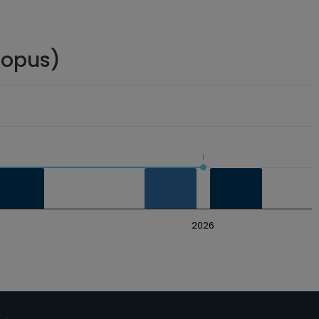
copus)
1
2026