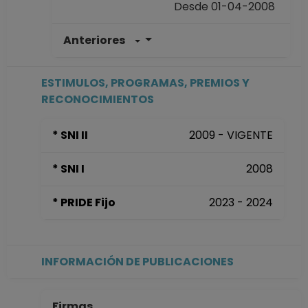
Desde 01-04-2008
Anteriores
INVESTIGADOR
TITULAR A TC
Definitivo
ESTIMULOS, PROGRAMAS, PREMIOS Y
Instituto de Física
RECONOCIMIENTOS
Desde 01-01-2008
(fecha inicial de
* SNI II
2009 - VIGENTE
registros en el SIIA)
hasta 31-03-2008
* SNI I
2008
* PRIDE Fijo
2023 - 2024
INFORMACIÓN DE PUBLICACIONES
Firmas