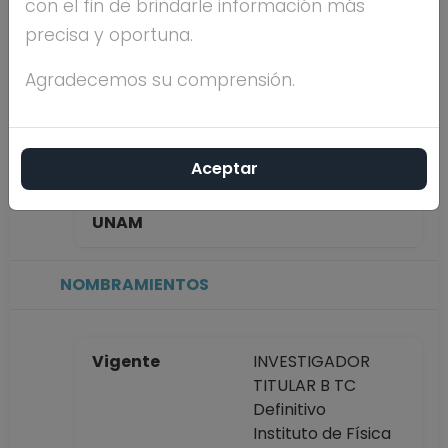
con el fin de brindarle información más
FERNANDEZ
precisa y oportuna.
Máximo nivel de
DOCTORADO
Agradecemos su comprensión.
estudios
Aceptar
Antigüedad
38 años
académica en la
UNAM
NOMBRAMIENTOS
Vigente
INVESTIGADOR
TITULAR B TC
Definitivo
Instituto de Física