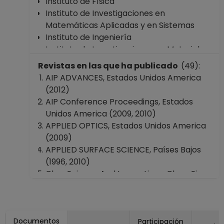
Instituto de Física
Instituto de Investigaciones en
Matemáticas Aplicadas y en Sistemas
Instituto de Ingeniería
Instituto de Investigaciones en Materiales
Instituto de Energías Renovables
Revistas en las que ha publicado
(49):
Facultad de Ciencias
AIP ADVANCES, Estados Unidos America
Facultad de Ingeniería
(2012)
Facultad de Química
AIP Conference Proceedings, Estados
Escuela Nacional Colegio de Ciencias y
Unidos America (2009, 2010)
Humanidades "Vallejo"
APPLIED OPTICS, Estados Unidos America
Coordinación de Estudios de Posgrado
(2009)
Dirección General de Asuntos del
APPLIED SURFACE SCIENCE, Países Bajos
Personal Académico
(1996, 2010)
Cleo: Science And Innovations, Cleo_Si
2012, (2012)
GIREP-ICPE-EPEC-MPTL 2019, Reino Unido
(2011)
Documentos
IET OPTOELECTRONICS, Reino Unido
Participación