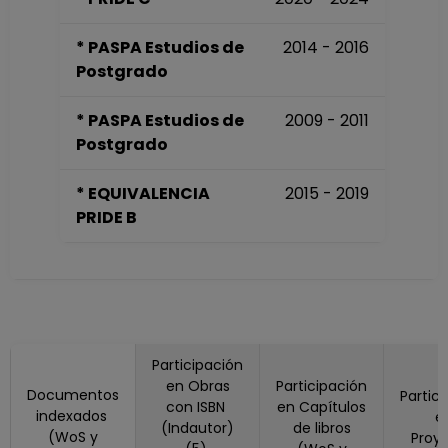
Desde 01-04-2023
hasta 30-09-2023
* PASPA Estudios de
2014 - 2016
PROFESOR DE
Postgrado
CARRERA TITULAR
A TC Definitivo
* PASPA Estudios de
2009 - 2011
Escuela Nacional
Postgrado
Preparatoria
Plantel 6 "Antonio
* EQUIVALENCIA
2015 - 2019
Caso"
PRIDE B
Desde 16-09-2018
hasta 31-05-2023
PROFESOR
ASIGNATURA A TP
No Definitivo
Facultad de
Estudios Superiores
Participación
en Obras
Participación
"Acatlán"
Documentos
Partic
con ISBN
en Capítulos
Desde 01-11-2019
indexados
e
(Indautor)
de libros
hasta 30-09-2021
(WoS y
Proy