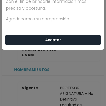
con el fin de brindarle información más
GARCIA
precisa y oportuna.
Máximo nivel de
DOCTORADO
Agradecemos su comprensión.
estudios
Aceptar
Antigüedad
32 años
académica en la
UNAM
NOMBRAMIENTOS
Vigente
PROFESOR
ASIGNATURA A No
Definitivo
Facultad de