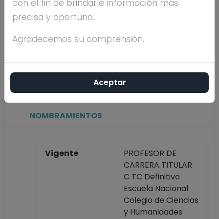
con el fin de brindarle información más
Máximo nivel de
DOCTORADO
precisa y oportuna.
estudios
Agradecemos su comprensión.
Antigüedad
31 años
académica en la
Aceptar
UNAM
NOMBRAMIENTOS
Vigente
PROFESOR DE
CARRERA TITULAR
C TC Definitivo
Escuela Nacional
Colegio de Ciencias
y Humanidades