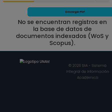
"Naucalpan"
Desde 01-01-2008
(fecha inicial de
Descargar PDF
registros en el SIIA)
No se encuentran registros en
hasta 30-04-2009
la base de datos de
documentos indexados (WoS y
Scopus).
© 2026 SIIA - Sistema
Integral de Información
Académica