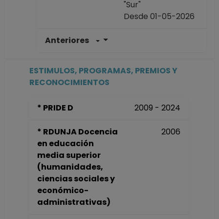
"Sur"
Desde 01-05-2026
Anteriores
PROFESOR DE
CARRERA TITULAR
C TC Definitivo
ESTIMULOS, PROGRAMAS, PREMIOS Y
Escuela Nacional
RECONOCIMIENTOS
Colegio de Ciencias
y Humanidades
* PRIDE D
2009 - 2024
"Naucalpan"
Desde 01-06-2015
* RDUNJA Docencia
2006
hasta 30-04-2026
en educación
PROFESOR DE
media superior
CARRERA TITULAR
(humanidades,
B TC Definitivo
ciencias sociales y
Escuela Nacional
económico-
Colegio de Ciencias
administrativas)
y Humanidades
"Naucalpan"