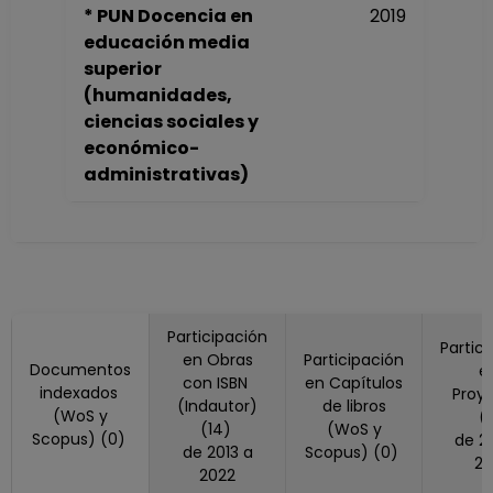
* PUN Docencia en
2019
Desde 01-04-2012
educación media
hasta 31-05-2015
superior
PROFESOR DE
(humanidades,
CARRERA TITULAR
ciencias sociales y
A TC Definitivo
económico-
Escuela Nacional
administrativas)
Colegio de Ciencias
y Humanidades
"Naucalpan"
Desde 01-05-2009
hasta 31-03-2012
PROFESOR DE
CARRERA
Participación
Partic
en Obras
Participación
ASOCIADO C TC
Documentos
e
con ISBN
en Capítulos
Definitivo
indexados
Proy
(Indautor)
de libros
Escuela Nacional
(WoS y
(
(14)
(WoS y
Scopus) (0)
de 2019 a
Colegio de Ciencias
de 2013 a
Scopus) (0)
20
y Humanidades
2022