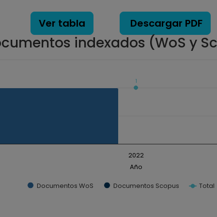
Ver tabla
Descargar PDF
cumentos indexados (WoS y S
1
ados. Data ranges from 0 to 1.
2022
Año
Documentos WoS
Documentos Scopus
Total