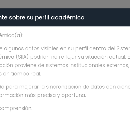
te sobre su perfil académico
ÉMICA - PÚBLICO
émico(a):
DIA BEATRIZ PONTON 
algunos datos visibles en su perfil dentro del Siste
ica (SIIA) podrían no reflejar su situación actual. 
ación proviene de sistemas institucionales externos
s en tiempo real.
o para mejorar la sincronización de datos con dicha
nformación más precisa y oportuna.
AUDIA BEATRIZ PONTON RAMOS
comprensión.
OCTORADO