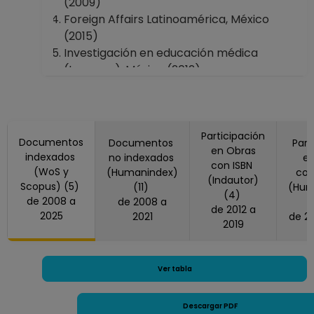
(2009)
Foreign Affairs Latinoamérica, México
(2015)
Investigación en educación médica
(Impresa), México (2012)
Perfiles Educativos, México (2011, 2020)
Revista De La Educación Superior, México
(2018, 2025)
Simone De Beauvoir Studies, (2021)
Participación
Documentos
Documentos
Part
en Obras
indexados
no indexados
en
con ISBN
(WoS y
(Humanindex)
co
(Indautor)
Scopus) (5)
(11)
(Hum
(4)
de 2008 a
de 2008 a
de 2012 a
2025
2021
2019
Ver tabla
Descargar PDF