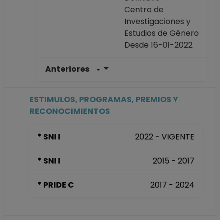
Centro de
Investigaciones y
Estudios de Género
Desde 16-01-2022
Anteriores
INVESTIGADOR
TITULAR A TC
Definitivo
ESTIMULOS, PROGRAMAS, PREMIOS Y
Centro de
RECONOCIMIENTOS
Investigaciones y
Estudios de Género
* SNI I
2022 - VIGENTE
Desde 16-05-2018
hasta 15-01-2022
* SNI I
2015 - 2017
INVESTIGADOR
TITULAR A TC
* PRIDE C
2017 - 2024
Definitivo
Centro de
Investigaciones y