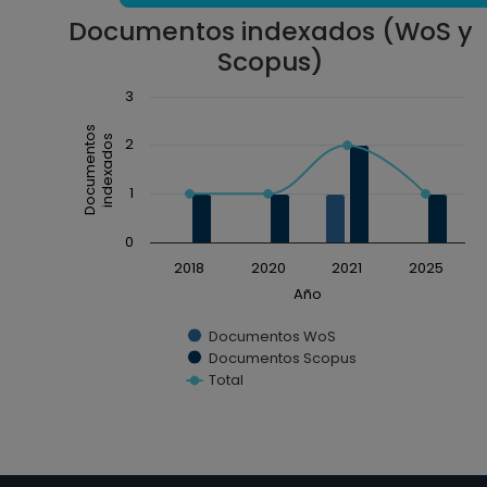
Documentos indexados (WoS y
Scopus)
Chart
3
Combination chart with 3 data series.
Documentos
indexados
2
The chart has 1 X axis displaying Año.
The chart has 1 Y axis displaying Documentos ind
1
0
2018
2020
2021
2025
Año
Documentos WoS
Documentos Scopus
Total
End of interactive chart.