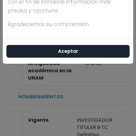
con el fin de brindarle información más
BUQUET
precisa y oportuna.
CORLETO
Agradecemos su comprensión.
Máximo nivel de
DOCTORADO
estudios
Aceptar
Antigüedad
15 años
académica en la
UNAM
NOMBRAMIENTOS
Vigente
INVESTIGADOR
TITULAR B TC
Definitivo