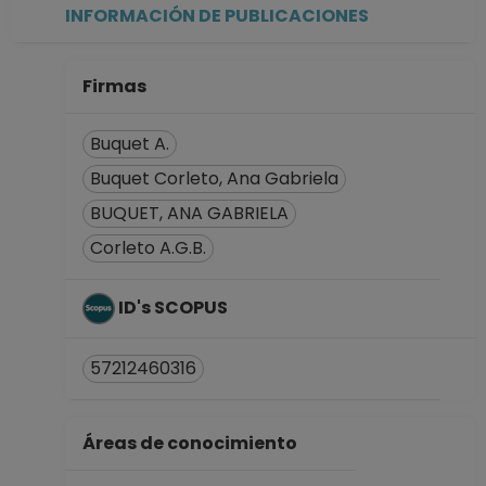
Estudios de Género
INFORMACIÓN DE PUBLICACIONES
Desde 01-04-2017
hasta 15-05-2018
INVESTIGADOR
Firmas
TITULAR A TC
Definitivo
Buquet A.
Coordinación y
Buquet Corleto, Ana Gabriela
Consejo Técnico
BUQUET, ANA GABRIELA
de Humanidades
Desde 16-11-2015
Corleto A.G.B.
hasta 31-03-2017
INVESTIGADOR
ID's SCOPUS
ASOCIADO C TC No
Definitivo
57212460316
Coordinación y
Consejo Técnico
de Humanidades
Áreas de conocimiento
Desde 01-08-2010
hasta 15-11-2015