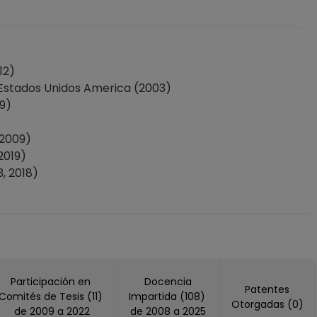
12)
stados Unidos America (2003)
19)
 2009)
2019)
, 2018)
2021)
, 2020, 2022)
Participación en
Docencia
Patentes
nidos America (2018)
Comités de Tesis (11)
Impartida (108)
Otorgadas (0)
ica (2003)
de 2009 a 2022
de 2008 a 2025