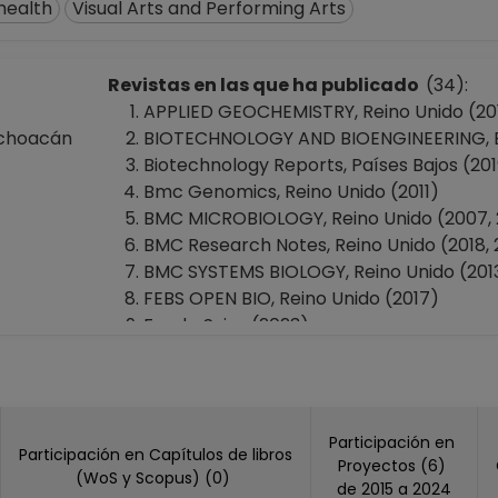
health
Visual Arts and Performing Arts
Revistas en las que ha publicado
(34):
APPLIED GEOCHEMISTRY, Reino Unido (20
ichoacán
BIOTECHNOLOGY AND BIOENGINEERING, E
Biotechnology Reports, Países Bajos (20
Bmc Genomics, Reino Unido (2011)
BMC MICROBIOLOGY, Reino Unido (2007,
BMC Research Notes, Reino Unido (2018, 
BMC SYSTEMS BIOLOGY, Reino Unido (2013
FEBS OPEN BIO, Reino Unido (2017)
Foods, Suiza (2023)
Frontiers In Bioinformatics, Suiza (2026)
Frontiers In Marine Science, Suiza (2019, 
FRONTIERS IN MICROBIOLOGY, Suiza (2018
Frontiers In Public Health, Suiza (2023)
Participación en
Participación en Capítulos de libros
G3-GENES GENOMES GENETICS, Estados U
Proyectos (6)
(WoS y Scopus) (0)
GENOME RESEARCH, Estados Unidos Amer
de 2015 a 2024