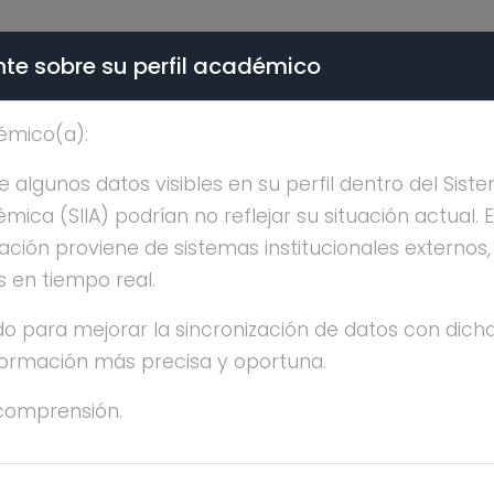
te sobre su perfil académico
ÉMICA - PÚBLICO
émico(a):
SA MARIA GUTIERREZ R
algunos datos visibles en su perfil dentro del Siste
ica (SIIA) podrían no reflejar su situación actual. 
ación proviene de sistemas institucionales externos
s en tiempo real.
o para mejorar la sincronización de datos con dicha
nformación más precisa y oportuna.
SA MARIA GUTIERREZ RIOS
comprensión.
OSDOCTORADO