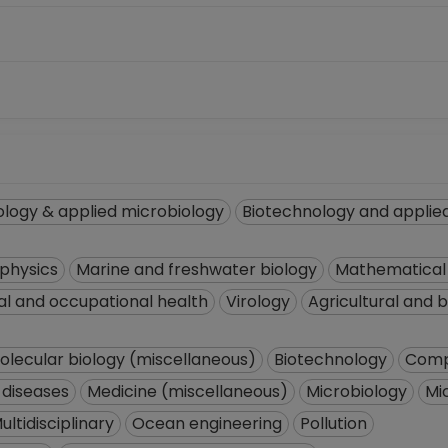
logy & applied microbiology
Biotechnology and applie
physics
Marine and freshwater biology
Mathematical 
al and occupational health
Virology
Agricultural and 
olecular biology (miscellaneous)
Biotechnology
Comp
 diseases
Medicine (miscellaneous)
Microbiology
Mi
ultidisciplinary
Ocean engineering
Pollution