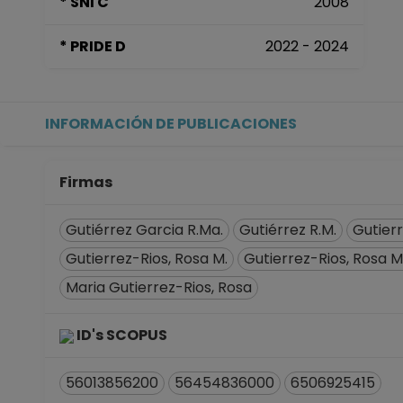
* SNI C
2008
* PRIDE D
2022 - 2024
INFORMACIÓN DE PUBLICACIONES
Firmas
Gutiérrez Garcia R.Ma.
Gutiérrez R.M.
Gutierr
Gutierrez-Rios, Rosa M.
Gutierrez-Rios, Rosa M
Maria Gutierrez-Rios, Rosa
ID's SCOPUS
56013856200
56454836000
6506925415