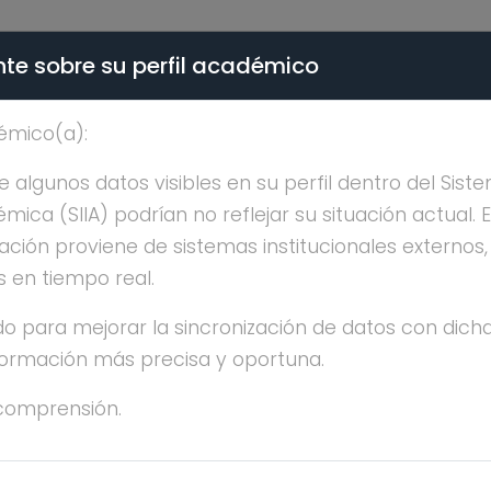
te sobre su perfil académico
ÉMICA - PÚBLICO
émico(a):
FREDO MARTINEZ JIME
algunos datos visibles en su perfil dentro del Siste
ica (SIIA) podrían no reflejar su situación actual. 
ación proviene de sistemas institucionales externos
s en tiempo real.
o para mejorar la sincronización de datos con dicha
nformación más precisa y oportuna.
FREDO MARTINEZ JIMENEZ
comprensión.
OSDOCTORADO