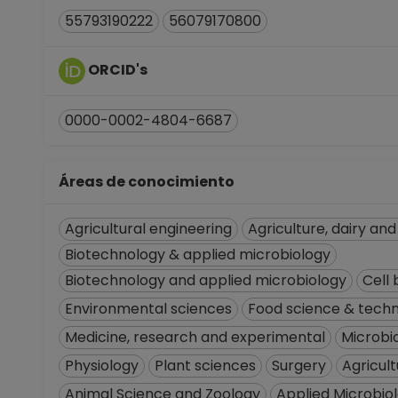
55793190222
56079170800
ORCID's
0000-0002-4804-6687
Áreas de conocimiento
Agricultural engineering
Agriculture, dairy an
Biotechnology & applied microbiology
Biotechnology and applied microbiology
Cell 
Environmental sciences
Food science & tech
Medicine, research and experimental
Microbi
Physiology
Plant sciences
Surgery
Agricult
Animal Science and Zoology
Applied Microbio