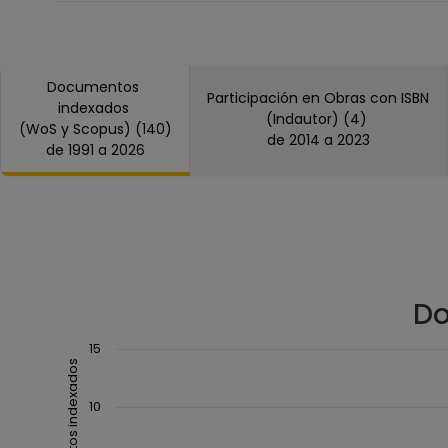
Facultad de Ciencias
Facultad de Ingeniería
Facultad de Medicina
Documentos
Facultad de Química
Participación en Obras con ISBN
indexados
Facultad de Medicina Veterinaria y Zootecni
(Indautor) (4)
(WoS y Scopus) (140)
Facultad de Odontología
de 2014 a 2023
de 1991 a 2026
Facultad de Psicología
Do
Chart
15
Documentos indexados
Combination chart with 3 data series.
The chart has 1 X axis displaying Año.
10
The chart has 1 Y axis displaying Documentos index