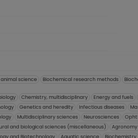
d animal science
Biochemical research methods
Bioch
biology
Chemistry, multidisciplinary
Energy and fuels
nology
Genetics and heredity
Infectious diseases
Mar
ology
Multidisciplinary sciences
Neurosciences
Opht
ural and biological sciences (miscellaneous)
Agronomy 
logy and Biotechnology
Aquatic science
Biochemistry