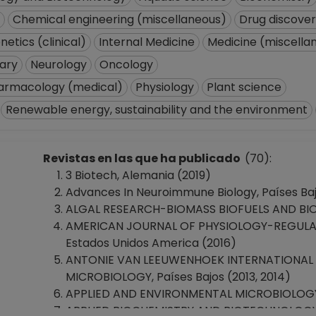
Chemical engineering (miscellaneous)
Drug discove
netics (clinical)
Internal Medicine
Medicine (miscella
nary
Neurology
Oncology
armacology (medical)
Physiology
Plant science
Renewable energy, sustainability and the environment
Revistas en las que ha publicado
(70):
3 Biotech, Alemania (2019)
Advances In Neuroimmune Biology, Países Baj
ALGAL RESEARCH-BIOMASS BIOFUELS AND BIOPRO
AMERICAN JOURNAL OF PHYSIOLOGY-REGULA
Estados Unidos America (2016)
ANTONIE VAN LEEUWENHOEK INTERNATIONAL
MICROBIOLOGY, Países Bajos (2013, 2014)
APPLIED AND ENVIRONMENTAL MICROBIOLOGY,
APPLIED BIOCHEMISTRY AND BIOTECHNOLOGY, E