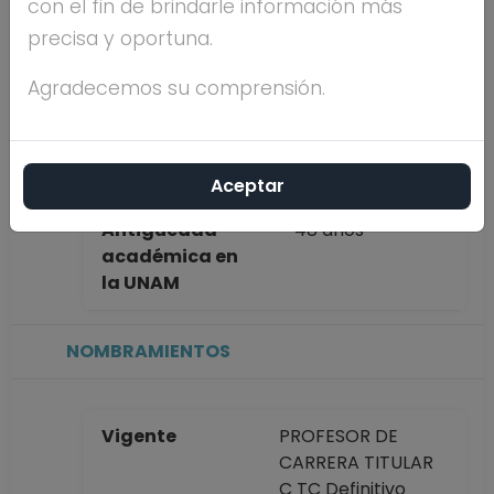
con el fin de brindarle información más
completo
ISABEL HERES Y
precisa y oportuna.
PULIDO
Agradecemos su comprensión.
Máximo nivel de
MAESTRÍA
estudios
Aceptar
Antigüedad
48 años
académica en
la UNAM
NOMBRAMIENTOS
Vigente
PROFESOR DE
CARRERA TITULAR
C TC Definitivo