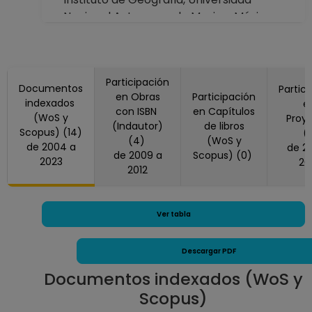
Nacional Autonoma de Mexico, México
(2008)
Mutagenesis, Reino Unido (2004, 2020)
MUTATION RESEARCH-GENETIC
TOXICOLOGY AND ENVIRONMENTAL
Participación
Documentos
Partic
en Obras
Participación
MUTAGENESIS, Países Bajos (2008)
indexados
e
con ISBN
en Capítulos
TOXICOLOGY LETTERS, Irlanda (2016)
(WoS y
Proy
(Indautor)
de libros
Scopus) (14)
(
(4)
(WoS y
de 2004 a
de 2022 a
de 2009 a
Scopus) (0)
2023
20
2012
Ver tabla
Descargar PDF
Documentos indexados (WoS y
Scopus)