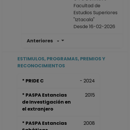
Facultad de
Estudios Superiores
"Iztacala"
Desde 16-02-2026
Anteriores
PROFESOR DE
CARRERA TITULAR
C TC Definitivo
ESTIMULOS, PROGRAMAS, PREMIOS Y
Facultad de
RECONOCIMIENTOS
Estudios Superiores
"Iztacala"
* PRIDE C
- 2024
Desde 16-01-2019
hasta 15-02-2026
* PASPA Estancias
2015
PROFESOR DE
de Investigación en
CARRERA TITULAR
el extranjero
C TC Definitivo
Facultad de
* PASPA Estancias
2008
Estudios Superiores