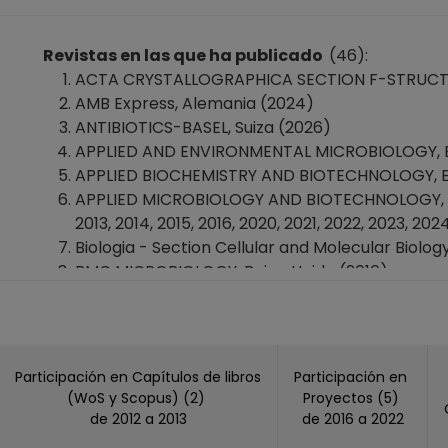
Revistas en las que ha publicado
(46):
ACTA CRYSTALLOGRAPHICA SECTION F-STRUCTU
AMB Express, Alemania (2024)
ANTIBIOTICS-BASEL, Suiza (2026)
APPLIED AND ENVIRONMENTAL MICROBIOLOGY, Est
APPLIED BIOCHEMISTRY AND BIOTECHNOLOGY, Est
APPLIED MICROBIOLOGY AND BIOTECHNOLOGY, Esta
2013, 2014, 2015, 2016, 2020, 2021, 2022, 2023, 202
Biologia - Section Cellular and Molecular Biolog
BMC MICROBIOLOGY, Reino Unido (2016)
CANADIAN JOURNAL OF MICROBIOLOGY, Canada
CARBOHYDRATE POLYMERS, Reino Unido (2014, 2
Comparative Immunology Reports, (2025)
CRITICAL REVIEWS IN FOOD SCIENCE AND NUTRIT
Participación en Capítulos de libros
Participación en
CRITICAL REVIEWS IN MICROBIOLOGY, Estados U
(WoS y Scopus) (2)
Proyectos (5)
CURRENT OPINION IN MICROBIOLOGY, Reino Uni
de 2012 a 2013
de 2016 a 2022
CURRENT OPINION IN PHARMACOLOGY, Reino Uni