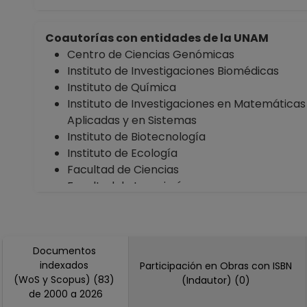
Coautorías con entidades de la UNAM
Centro de Ciencias Genómicas
Instituto de Investigaciones Biomédicas
Instituto de Química
Instituto de Investigaciones en Matemáticas
Aplicadas y en Sistemas
Instituto de Biotecnología
Instituto de Ecología
Facultad de Ciencias
Facultad de Ingeniería
Facultad de Medicina
Facultad de Química
Facultad de Odontología
Documentos
Facultad de Estudios Superiores "Cuautitlán"
indexados
Participación en Obras con ISBN
Escuela Nacional Preparatoria Plantel 2
(WoS y Scopus) (83)
(Indautor) (0)
"Erasmo Castellanos Quinto"
de 2000 a 2026
Escuela Nacional Preparatoria Plantel 7