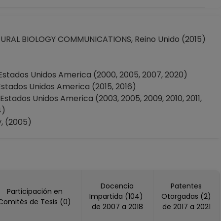
RAL BIOLOGY COMMUNICATIONS, Reino Unido (2015)
ados Unidos America (2000, 2005, 2007, 2020)
ados Unidos America (2015, 2016)
dos Unidos America (2003, 2005, 2009, 2010, 2011,
4)
y, (2005)
 (2012)
017)
ION, Estados Unidos America (2020)
Docencia
Patentes
Participación en
nidos America (2010)
Impartida (104)
Otorgadas (2)
Comités de Tesis (0)
do (2005)
de 2007 a 2018
de 2017 a 2021
do (2019)