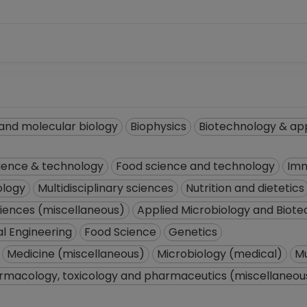
and molecular biology
Biophysics
Biotechnology & app
ience & technology
Food science and technology
Im
ology
Multidisciplinary sciences
Nutrition and dietetics
sciences (miscellaneous)
Applied Microbiology and Biot
l Engineering
Food Science
Genetics
Medicine (miscellaneous)
Microbiology (medical)
Mu
rmacology, toxicology and pharmaceutics (miscellaneou