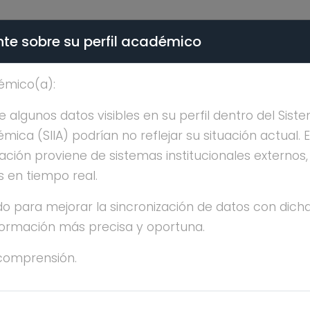
te sobre su perfil académico
ÉMICA - PÚBLICO
émico(a):
A. DE LA PAZ RODRIGU
algunos datos visibles en su perfil dentro del Siste
ica (SIIA) podrían no reflejar su situación actual. 
ación proviene de sistemas institucionales externos
s en tiempo real.
o para mejorar la sincronización de datos con dicha
nformación más precisa y oportuna.
MINA MA. DE LA PAZ RODRIGUEZ SANOJA
comprensión.
OCTORADO