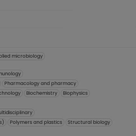
lied microbiology
munology
Pharmacology and pharmacy
echnology
Biochemistry
Biophysics
ltidisciplinary
s)
Polymers and plastics
Structural biology